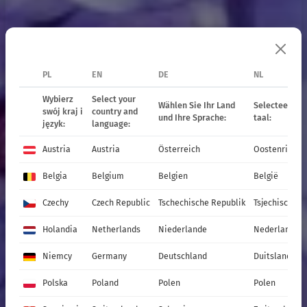
PL
EN
DE
NL
Stauden
Wybierz
Select your
Wählen Sie Ihr Land
Selecteer uw 
swój kraj i
country and
und Ihre Sprache:
taal:
język:
language:
Austria
Austria
Österreich
Oostenrijk
und Gräser
Belgia
Belgium
Belgien
België
Czechy
Czech Republic
Tschechische Republik
Tsjechische R
ANGEBOT 2027
Holandia
Netherlands
Niederlande
Nederland
Niemcy
Germany
Deutschland
Duitsland
Produkte
Katalog
Polska
Poland
Polen
Polen