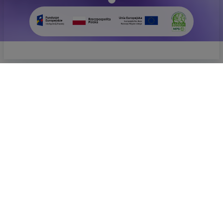
Grower's
Insight
Frühlingsstaud
EMPFOHLEN
UNSERE MARKEN