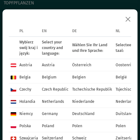
TOPFPFLANZEN
CHRYSANTHEMEN
WEIHNACHTSSTERN
ZWEIJÄHRIGE PFLANZEN
PL
EN
DE
NL
DÜNGER
Wybierz
Select your
Wählen Sie Ihr Land
Selecteer uw 
swój kraj i
country and
KATALOG OGRODNIKA
und Ihre Sprache:
taal:
język:
language:
PRODUKTIONSMATERIALIEN
Austria
Austria
Österreich
Oostenrijk
SOCIAL MEDIA
Belgia
Belgium
Belgien
België
KONTAKT
Czechy
Czech Republic
Tschechische Republik
Tsjechische R
VITROFLORA Grupa Producentów Spółka z o.o.
Holandia
Netherlands
Niederlande
Nederland
Trzęsacz 25 86-022 Dobrcz
Niemcy
Germany
Deutschland
Duitsland
+48 52 326 20 00
e-mail: info@vitroflora.com.pl
Polska
Poland
Polen
Polen
Szwajcaria
Switzerland
Schweiz
Zwitserland