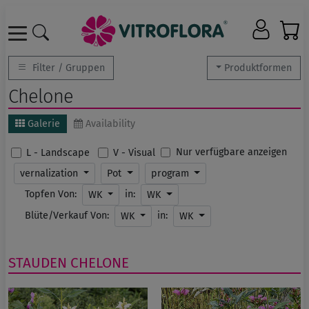
Filter / Gruppen
Produktformen
Chelone
Galerie
Availability
Nur verfügbare anzeigen
L - Landscape
V - Visual
vernalization
Pot
program
Topfen Von:
in:
WK
WK
Blüte/Verkauf Von:
in:
WK
WK
STAUDEN
CHELONE