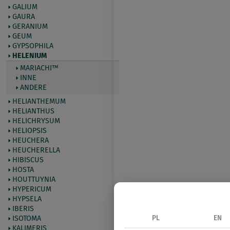
GALIUM
GAURA
GERANIUM
GEUM
GYPSOPHILA
HELENIUM
MARIACHI™
INNE
ANDERE
HELIANTHEMUM
HELIANTHUS
HELICHRYSUM
HELIOPSIS
HEUCHERA
HEUCHERELLA
HIBISCUS
HOSTA
HOUTTUYNIA
HYPERICUM
HYPSELA
IBERIS
PL
EN
ISOTOMA
KALIMERIS