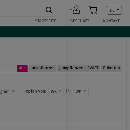
DE
STARTSEITE
GESCHÄFT
KONTAKT
alle
Jungpflanzen
Jungpflanzen - SWIFT
Etiketten
Topfen Von:
in:
ogram
WK
WK