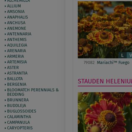
ALCHEMILLA
ALLIUM
AMSONIA
ANAPHALIS
ANCHUSA
ANEMONE
ANTENNARIA
ANTHEMIS
AQUILEGIA
ARENARIA
ARMERIA
ARTEMISIA
79082
Mariachi™ Fuego
ASTER
ASTRANTIA
BALLOTA
STAUDEN
HELENI
BERGENIA
BLOOMATCH PERENNIALS &
BEDDING
BRUNNERA
BUDDLEJA
BUGLOSSOIDES
CALAMINTHA
CAMPANULA
CARYOPTERIS