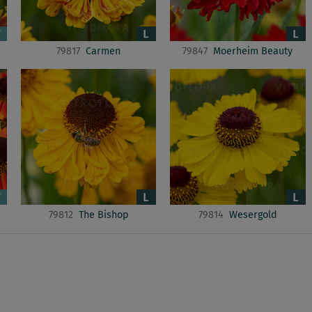
79817
Carmen
79847
Moerheim Beauty
79812
The Bishop
79814
Wesergold