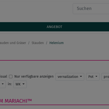
ANGEBOT
auden und Gräser
Stauden
Helenium
Nur verfügbare anzeigen
Visual
vernalization
Pot
pr
in:
K
WK
UM
MARIACHI™