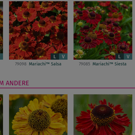
79098
Mariachi™ Salsa
79085
Mariachi™ Siesta
UM
ANDERE