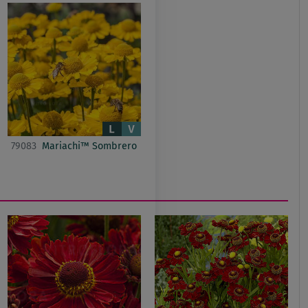
79083
Mariachi™ Sombrero