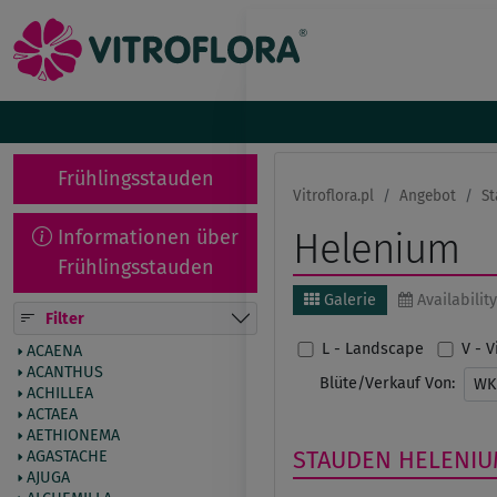
Frühlingsstauden
Vitroflora.pl
Angebot
St
Informationen über
Helenium
Frühlingsstauden
Galerie
Availability
Filter
L - Landscape
V - 
ACAENA
ACANTHUS
Blüte/Verkauf Von:
W
ACHILLEA
ACTAEA
AETHIONEMA
STAUDEN
HELENI
AGASTACHE
AJUGA