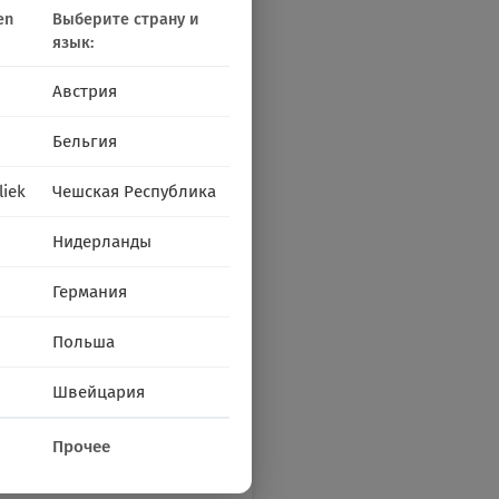
en
Выберите страну и
язык:
Австрия
Бельгия
liek
Чешская Республика
Нидерланды
Германия
Польша
Швейцария
Прочее