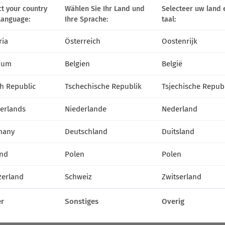
ct your country
Wählen Sie Ihr Land und
Selecteer uw land 
language:
Ihre Sprache:
taal:
ria
Österreich
Oostenrijk
ium
Belgien
België
h Republic
Tschechische Republik
Tsjechische Repub
erlands
Niederlande
Nederland
many
Deutschland
Duitsland
nd
Polen
Polen
zerland
Schweiz
Zwitserland
r
Sonstiges
Overig