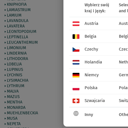
KNIPHOFIA
Wybierz swój
Sele
LAMIASTRUM
kraj i język:
and 
LAMIUM
LAVANDULA
Austria
Aust
LAVATERA
LEONTOPODIUM
Belgia
Belg
LEPTINELLA
LEUCANTHEMUM
LIMONIUM
Czechy
Czec
LINDERNIA
LITHODORA
Holandia
Neth
LOBELIA
LUPINUS
Niemcy
Ger
LYCHNIS
LYSIMACHIA
LYTHRUM
Polska
Pola
MALVA
MAZUS
Szwajcaria
Swit
MENTHA
MONARDA
MUEHLENBECKIA
Inny
Othe
MUSA
NEPETA