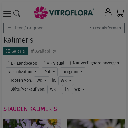
Filter / Gruppen
Produktformen
Kalimeris
Galerie
Availability
Nur verfügbare anzeigen
L - Landscape
V - Visual
vernalization
Pot
program
Topfen Von:
in:
WK
WK
Blüte/Verkauf Von:
in:
WK
WK
STAUDEN
KALIMERIS