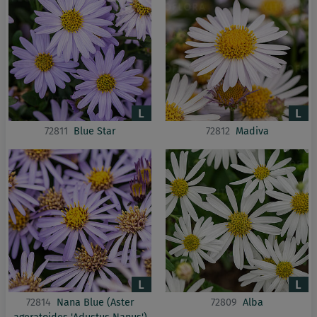
72811
Blue Star
72812
Madiva
72814
Nana Blue (Aster
72809
Alba