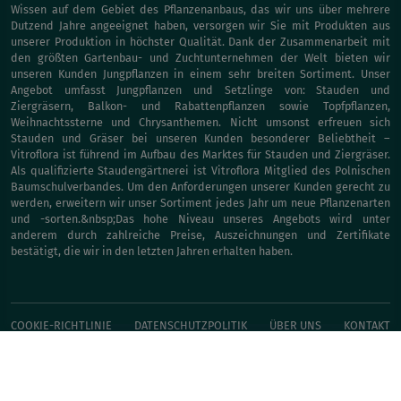
Wissen auf dem Gebiet des Pflanzenanbaus, das wir uns über mehrere
Dutzend Jahre angeeignet haben, versorgen wir Sie mit Produkten aus
unserer Produktion in höchster Qualität. Dank der Zusammenarbeit mit
den größten Gartenbau- und Zuchtunternehmen der Welt bieten wir
unseren Kunden Jungpflanzen in einem sehr breiten Sortiment. Unser
Angebot umfasst Jungpflanzen und Setzlinge von: Stauden und
Ziergräsern, Balkon- und Rabattenpflanzen sowie Topfpflanzen,
Weihnachtssterne und Chrysanthemen. Nicht umsonst erfreuen sich
Stauden und Gräser bei unseren Kunden besonderer Beliebtheit –
Vitroflora ist führend im Aufbau des Marktes für Stauden und Ziergräser.
Als qualifizierte Staudengärtnerei ist Vitroflora Mitglied des Polnischen
Baumschulverbandes. Um den Anforderungen unserer Kunden gerecht zu
werden, erweitern wir unser Sortiment jedes Jahr um neue Pflanzenarten
und -sorten.&nbsp;Das hohe Niveau unseres Angebots wird unter
anderem durch zahlreiche Preise, Auszeichnungen und Zertifikate
bestätigt, die wir in den letzten Jahren erhalten haben.
COOKIE-RICHTLINIE
DATENSCHUTZPOLITIK
ÜBER UNS
KONTAKT
SOFORT-KAUFEN
Fehler auf der Website melden
© Vitroflora 2026, developed by
uvd.solutions