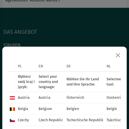
ageratoides 'Adustus Nanus')
DAS ANGEBOT
STAUDEN
GRÄSER
BEETPFLANZEN - FRÜHLING
PL
EN
DE
NL
EINJÄHRIGE PFLANZEN - FRÜHLING
Wybierz
Select your
TOPFPFLANZEN
Wählen Sie Ihr Land
Selecteer uw 
swój kraj i
country and
und Ihre Sprache:
taal:
CHRYSANTHEMEN
język:
language:
WEIHNACHTSSTERN
Austria
Austria
Österreich
Oostenrijk
ZWEIJÄHRIGE PFLANZEN
Belgia
Belgium
Belgien
België
DÜNGER
KATALOG OGRODNIKA
Czechy
Czech Republic
Tschechische Republik
Tsjechische R
PRODUKTIONSMATERIALIEN