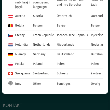
Wählen Sie Ihr Land
Selecteer uw 
DAS ANGEBOT
swój kraj i
country and
und Ihre Sprache:
taal:
język:
language:
STAUDEN
Austria
Austria
Österreich
Oostenrijk
GRÄSER
Belgia
Belgium
Belgien
België
BEETPFLANZEN - FRÜHLING
EINJÄHRIGE PFLANZEN - FRÜHLING
Czechy
Czech Republic
Tschechische Republik
Tsjechische R
TOPFPFLANZEN
Holandia
Netherlands
Niederlande
Nederland
CHRYSANTHEMEN
Niemcy
Germany
Deutschland
Duitsland
WEIHNACHTSSTERN
ZWEIJÄHRIGE PFLANZEN
Polska
Poland
Polen
Polen
DÜNGER
Szwajcaria
Switzerland
Schweiz
Zwitserland
KATALOG OGRODNIKA
Inny
Other
Sonstiges
Overig
PRODUKTIONSMATERIALIEN
SOCIAL MEDIA
KONTAKT