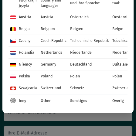
swój kraj i
country and
VITROFLORA Grupa Producentów Spółka z o.o.
und Ihre Sprache:
taal:
język:
language:
Trzęsacz 25 86-022 Dobrcz
Austria
Austria
Österreich
Oostenrijk
+48 52 326 20 00
e-mail: info@vitroflora.com.pl
Belgia
Belgium
Belgien
België
Czechy
Czech Republic
Tschechische Republik
Tsjechische R
Holandia
Netherlands
Niederlande
Nederland
Niemcy
Germany
Deutschland
Duitsland
Polska
Poland
Polen
Polen
Schreib uns
Szwajcaria
Switzerland
Schweiz
Zwitserland
Inny
Other
Sonstiges
Overig
Vorname und Nachname
Ihre E-Mail-Adresse