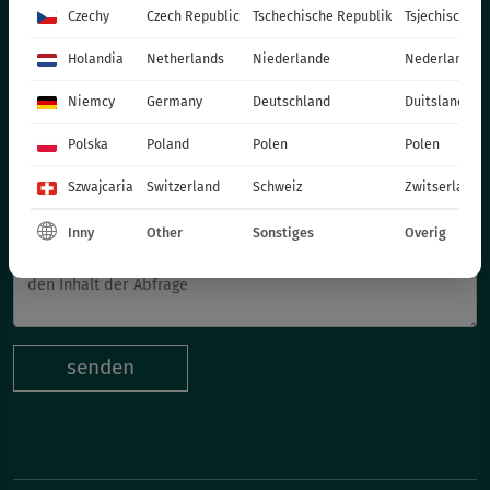
Czechy
Czech Republic
Tschechische Republik
Tsjechische R
Schreib uns
Holandia
Netherlands
Niederlande
Nederland
Niemcy
Germany
Deutschland
Duitsland
Vorname und Nachname
Polska
Poland
Polen
Polen
Szwajcaria
Switzerland
Schweiz
Zwitserland
Ihre E-Mail-Adresse
Inny
Other
Sonstiges
Overig
senden