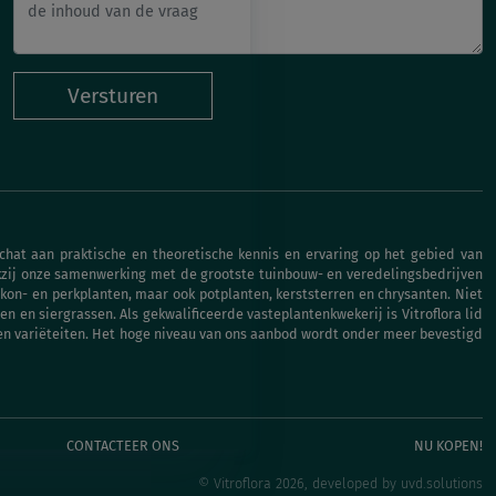
Versturen
chat aan praktische en theoretische kennis en ervaring op het gebied van
ankzij onze samenwerking met de grootste tuinbouw- en veredelingsbedrijven
kon- en perkplanten, maar ook potplanten, kerststerren en chrysanten. Niet
en en siergrassen. Als gekwalificeerde vasteplantenkwekerij is Vitroflora lid
 en variëteiten. Het hoge niveau van ons aanbod wordt onder meer bevestigd
CONTACTEER ONS
NU KOPEN!
© Vitroflora 2026, developed by
uvd.solutions