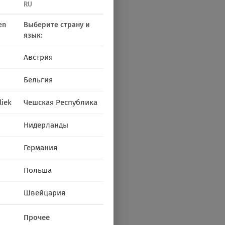
RU
en
Выберите страну и
язык:
Австрия
Бельгия
liek
Чешская Республика
Нидерланды
Германия
Польша
Швейцария
Прочее