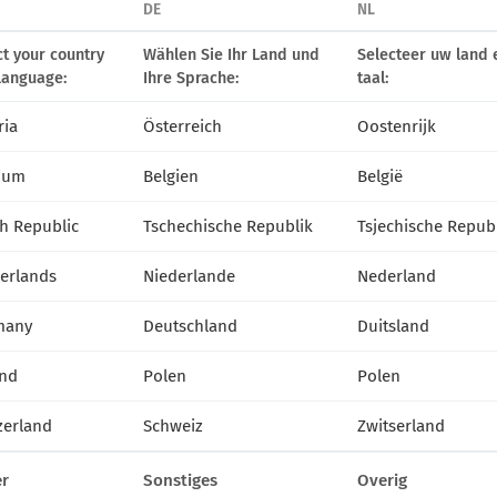
DE
NL
ct your country
Wählen Sie Ihr Land und
Selecteer uw land 
language:
Ihre Sprache:
taal:
ria
Österreich
Oostenrijk
ium
Belgien
België
h Republic
Tschechische Republik
Tsjechische Repub
erlands
Niederlande
Nederland
many
Deutschland
Duitsland
nd
Polen
Polen
zerland
Schweiz
Zwitserland
r
Sonstiges
Overig