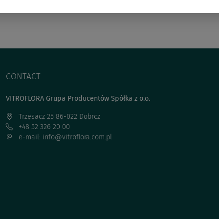
CONTACT
VITROFLORA Grupa Producentów Spółka z o.o.
Trzęsacz 25 86-022 Dobrcz
+48 52 326 20 00
e-mail: info@vitroflora.com.pl