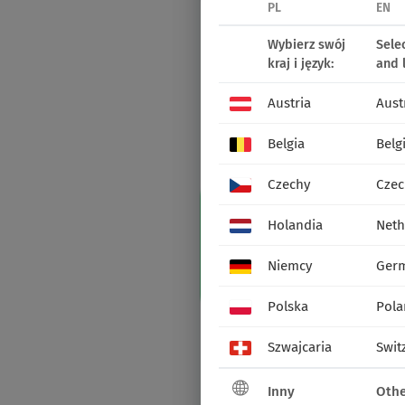
PL
EN
Wybierz swój
Sele
kraj i język:
and 
Austria
Aust
Belgia
Belg
Czechy
Czec
Holandia
Neth
Niemcy
Ger
Polska
Pola
Szwajcaria
Swit
Inny
Othe