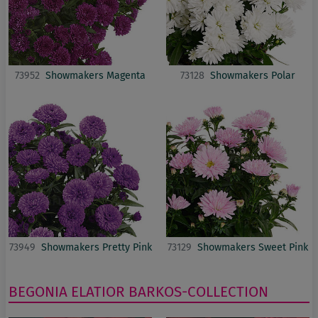
73952
Showmakers Magenta
73128
Showmakers Polar
73949
Showmakers Pretty Pink
73129
Showmakers Sweet Pink
BEGONIA ELATIOR
BARKOS-COLLECTION