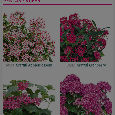
PENTAS - VIJFER
61511
Graffiti Appleblossom
61512
Graffiti Cranberry