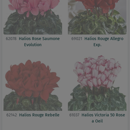
62078
Halios Rose Saumone
69021
Halios Rouge Allegro
Evolution
Exp.
62142
Halios Rouge Rebelle
61037
Halios Victoria 50 Rose
a Oeil