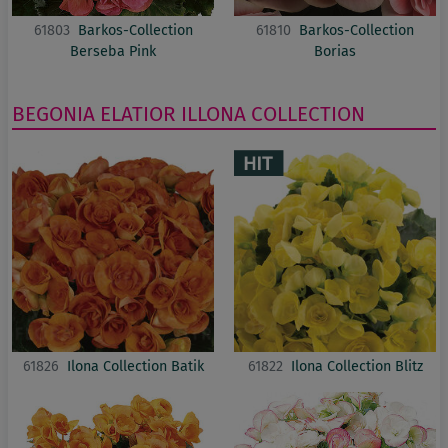
61803
Barkos-Collection
61810
Barkos-Collection
Berseba Pink
Borias
BEGONIA ELATIOR
ILLONA COLLECTION
61826
Ilona Collection Batik
61822
Ilona Collection Blitz