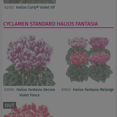
62102
Halios Curly® Violet Vif
CYCLAMEN
STANDARD
HALIOS FANTASIA
62096
Halios Fantasia Decora
61045
Halios Fantasia Melange
Violet Fonce