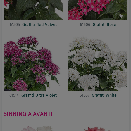
61505
Graffiti Red Velvet
61506
Graffiti Rose
61514
Graffiti Ultra Violet
61507
Graffiti White
SINNINGIA
AVANTI