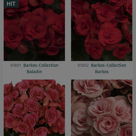
61801
Barkos-Collection
61802
Barkos-Collection
Baladin
Barkos