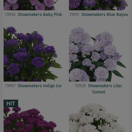
73953
Showmakers Baby Pink
73951
Showmakers Blue Bayou
73997
Showmakers Indigo Ice
73929
Showmakers Lilac
Sunset