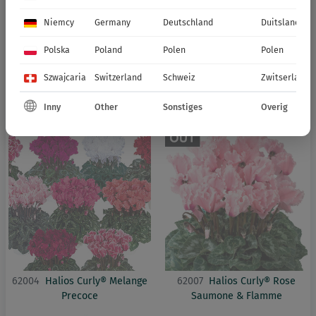
Niemcy
Germany
Deutschland
Duitsland
Polska
Poland
Polen
Polen
Szwajcaria
Switzerland
Schweiz
Zwitserland
62022
Halios Curly® Magenta
62121
Halios Curly® Melange
Inny
Other
Sonstiges
Overig
Lisere
Flamme
62004
Halios Curly® Melange
62007
Halios Curly® Rose
Precoce
Saumone & Flamme