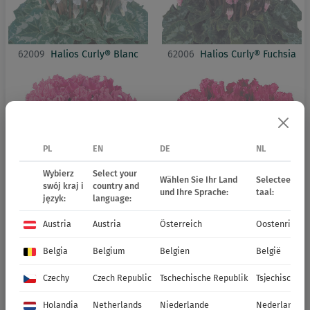
62009
Halios Curly® Blanc
62006
Halios Curly® Fuchsia
PL
EN
DE
NL
Wybierz
Select your
Wählen Sie Ihr Land
Selecteer uw 
swój kraj i
country and
und Ihre Sprache:
taal:
język:
language:
62024
Halios Curly® Fuchsia
62085
Halios Curly® Magenta
Austria
Austria
Österreich
Oostenrijk
Vif
Belgia
Belgium
Belgien
België
Czechy
Czech Republic
Tschechische Republik
Tsjechische R
Holandia
Netherlands
Niederlande
Nederland