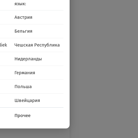
язык:
Австрия
Бельгия
liek
Чешская Республика
Нидерланды
Германия
Польша
Швейцария
Прочее