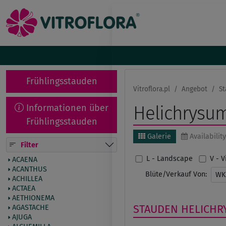
Frühlingsstauden
Vitroflora.pl
Angebot
St
Informationen über
Helichrysu
Frühlingsstauden
Galerie
Availability
Filter
L - Landscape
V - 
ACAENA
ACANTHUS
Blüte/Verkauf Von:
W
ACHILLEA
ACTAEA
AETHIONEMA
STAUDEN
HELICHR
AGASTACHE
AJUGA