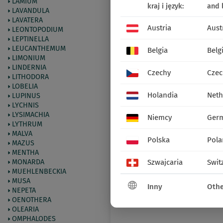
LAMIUM
kraj i język:
and 
LAVANDULA
LAVATERA
Austria
Aust
LEONTOPODIUM
LEPTINELLA
LEUCANTHEMUM
Belgia
Belg
LIMONIUM
LINDERNIA
Czechy
Czec
LITHODORA
LOBELIA
Holandia
Neth
LUPINUS
LYCHNIS
LYSIMACHIA
Niemcy
Ger
LYTHRUM
MALVA
Polska
Pola
MAZUS
MENTHA
MONARDA
Szwajcaria
Swit
MUEHLENBECKIA
MUSA
Inny
Othe
NEPETA
OENOTHERA
OLEARIA
OMPHALODES