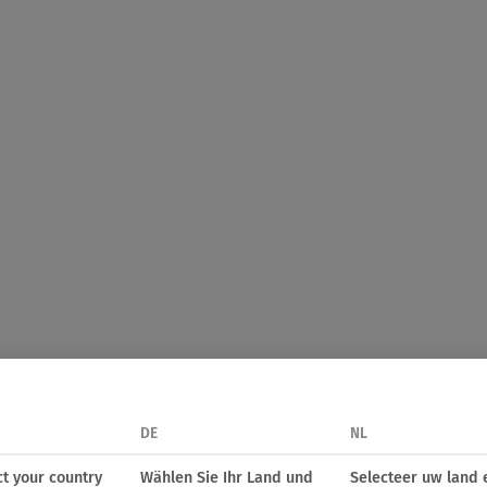
DE
NL
ct your country
Wählen Sie Ihr Land und
Selecteer uw land 