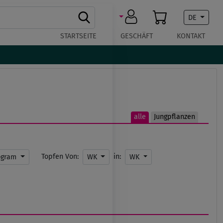
DE
STARTSEITE
GESCHÄFT
KONTAKT
alle
Jungpflanzen
Topfen Von:
in:
ogram
WK
WK