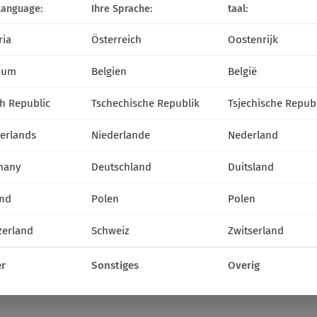
language:
Ihre Sprache:
taal:
ria
Österreich
Oostenrijk
ium
Belgien
België
h Republic
Tschechische Republik
Tsjechische Repub
erlands
Niederlande
Nederland
many
Deutschland
Duitsland
nd
Polen
Polen
zerland
Schweiz
Zwitserland
r
Sonstiges
Overig