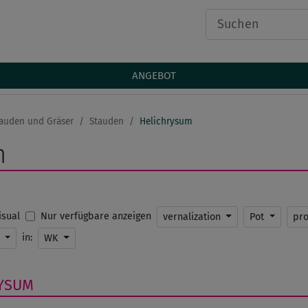
ANGEBOT
auden und Gräser
Stauden
Helichrysum
m
Nur verfügbare anzeigen
Visual
vernalization
Pot
pr
in:
K
WK
YSUM