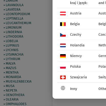
LAMIUM
kraj i język:
and 
LAVANDULA
LAVATERA
Austria
Aust
LEONTOPODIUM
LEPTINELLA
LEUCANTHEMUM
Belgia
Belg
LIMONIUM
LINDERNIA
Czechy
Czec
LITHODORA
LOBELIA
Holandia
Neth
LUPINUS
LYCHNIS
LYSIMACHIA
Niemcy
Ger
LYTHRUM
MALVA
Polska
Pola
MAZUS
MENTHA
MONARDA
Szwajcaria
Swit
MUEHLENBECKIA
MUSA
Inny
Othe
NEPETA
OENOTHERA
OLEARIA
OMPHALODES