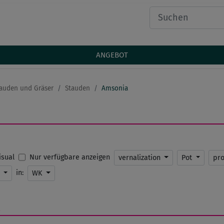
ANGEBOT
auden und Gräser
Stauden
Amsonia
Nur verfügbare anzeigen
Visual
vernalization
Pot
pr
in:
K
WK