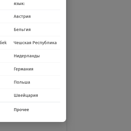
язык:
Австрия
Бельгия
liek
Чешская Республика
Нидерланды
Германия
Польша
Швейцария
Прочее