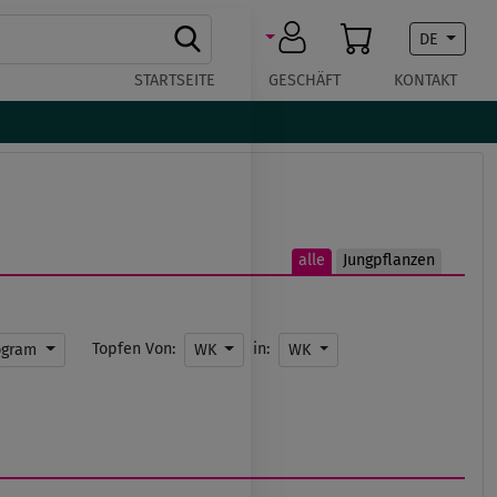
DE
STARTSEITE
GESCHÄFT
KONTAKT
alle
Jungpflanzen
Topfen Von:
in:
ogram
WK
WK