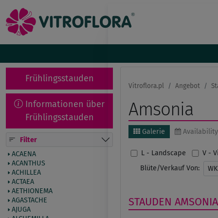
Frühlingsstauden
Vitroflora.pl
Angebot
St
Informationen über
Amsonia
Frühlingsstauden
Galerie
Availability
Filter
L - Landscape
V - 
ACAENA
ACANTHUS
Blüte/Verkauf Von:
W
ACHILLEA
ACTAEA
AETHIONEMA
STAUDEN
AMSONIA
AGASTACHE
AJUGA