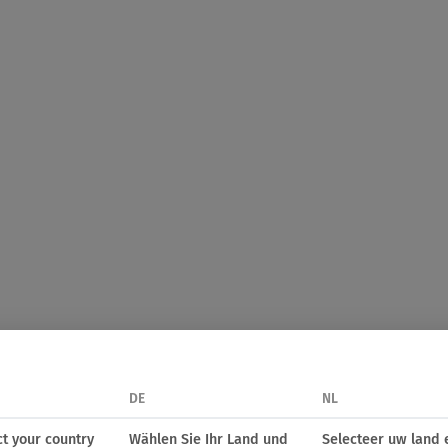
DE
NL
ct your country
Wählen Sie Ihr Land und
Selecteer uw land 