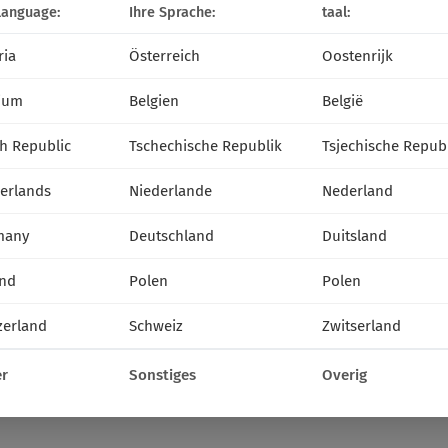
language:
Ihre Sprache:
taal:
ria
Österreich
Oostenrijk
ium
Belgien
België
h Republic
Tschechische Republik
Tsjechische Repub
erlands
Niederlande
Nederland
many
Deutschland
Duitsland
nd
Polen
Polen
zerland
Schweiz
Zwitserland
r
Sonstiges
Overig