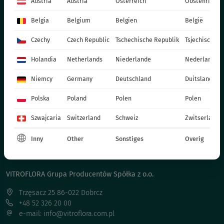
Austria
Austria
Österreich
Oostenrijk
EINJÄHRIGE PFLANZEN - FRÜHLING
Belgia
Belgium
Belgien
België
TOPFPFLANZEN
CHRYSANTHEMEN
Czechy
Czech Republic
Tschechische Republik
Tsjechische R
WEIHNACHTSSTERN
Holandia
Netherlands
Niederlande
Nederland
ZWEIJÄHRIGE PFLANZEN
Niemcy
Germany
Deutschland
Duitsland
DÜNGER
KATALOG OGRODNIKA
Polska
Poland
Polen
Polen
PRODUKTIONSMATERIALIEN
Szwajcaria
Switzerland
Schweiz
Zwitserland
SOCIAL MEDIA
Inny
Other
Sonstiges
Overig
KONTAKT
VITROFLORA Grupa Producentów Spółka z o.o.
Trzęsacz 25 86-022 Dobrcz
+48 52 326 20 00
e-mail: info@vitroflora.com.pl