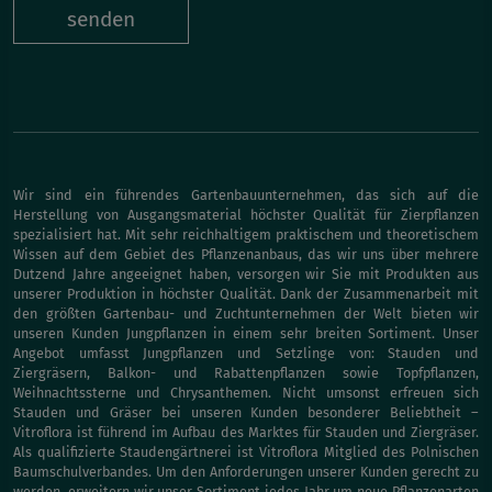
senden
Wir sind ein führendes Gartenbauunternehmen, das sich auf die
Herstellung von Ausgangsmaterial höchster Qualität für Zierpflanzen
spezialisiert hat. Mit sehr reichhaltigem praktischem und theoretischem
Wissen auf dem Gebiet des Pflanzenanbaus, das wir uns über mehrere
Dutzend Jahre angeeignet haben, versorgen wir Sie mit Produkten aus
unserer Produktion in höchster Qualität. Dank der Zusammenarbeit mit
den größten Gartenbau- und Zuchtunternehmen der Welt bieten wir
unseren Kunden Jungpflanzen in einem sehr breiten Sortiment. Unser
Angebot umfasst Jungpflanzen und Setzlinge von: Stauden und
Ziergräsern, Balkon- und Rabattenpflanzen sowie Topfpflanzen,
Weihnachtssterne und Chrysanthemen. Nicht umsonst erfreuen sich
Stauden und Gräser bei unseren Kunden besonderer Beliebtheit –
Vitroflora ist führend im Aufbau des Marktes für Stauden und Ziergräser.
Als qualifizierte Staudengärtnerei ist Vitroflora Mitglied des Polnischen
Baumschulverbandes. Um den Anforderungen unserer Kunden gerecht zu
werden, erweitern wir unser Sortiment jedes Jahr um neue Pflanzenarten