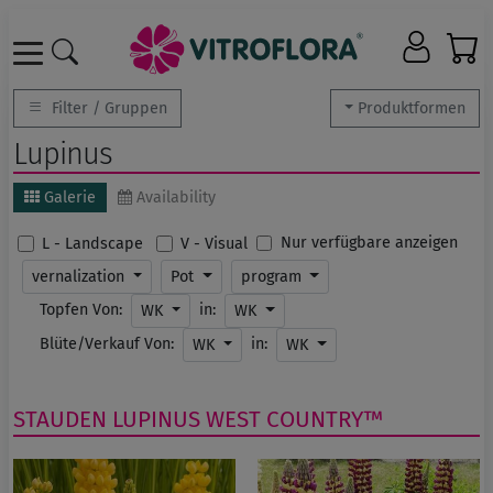
Filter / Gruppen
Produktformen
Lupinus
Galerie
Availability
Nur verfügbare anzeigen
L - Landscape
V - Visual
vernalization
Pot
program
Topfen Von:
in:
WK
WK
Blüte/Verkauf Von:
in:
WK
WK
STAUDEN
LUPINUS
WEST COUNTRY™