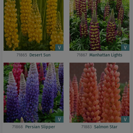
71865
Desert Sun
71867
Manhattan Lights
71868
Persian Slipper
71883
Salmon Star