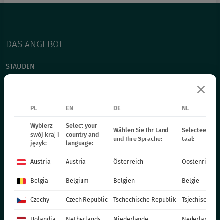
DAS ANGEBOT
STAUDEN
GRÄSER
BEETPFLANZEN - FRÜHLING
PL
EN
DE
NL
EINJÄHRIGE PFLANZEN - FRÜHLING
TOPFPFLANZEN
Wybierz
Select your
Wählen Sie Ihr Land
Selecteer uw 
swój kraj i
country and
CHRYSANTHEMEN
und Ihre Sprache:
taal:
język:
language:
WEIHNACHTSSTERN
Austria
Austria
Österreich
Oostenrijk
ZWEIJÄHRIGE PFLANZEN
DÜNGER
Belgia
Belgium
Belgien
België
KATALOG OGRODNIKA
Czechy
Czech Republic
Tschechische Republik
Tsjechische R
PRODUKTIONSMATERIALIEN
Holandia
Netherlands
Niederlande
Nederland