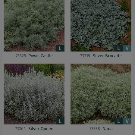
73325
Powis Castle
73319
Silver Brocade
73364
Silver Queen
73338
Nana