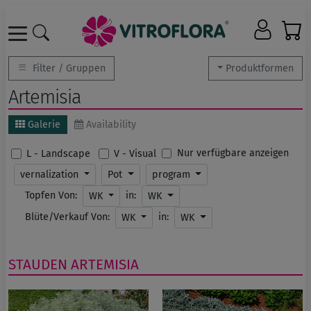
Filter / Gruppen
Produktformen
Artemisia
Galerie
Availability
Nur verfügbare anzeigen
L - Landscape
V - Visual
vernalization
Pot
program
Topfen Von:
in:
WK
WK
Blüte/Verkauf Von:
in:
WK
WK
STAUDEN
ARTEMISIA