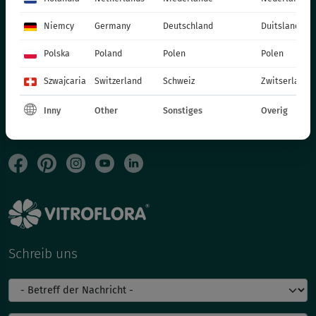
SOCIAL MEDIA
Niemcy
Germany
Deutschland
Duitsland
KONTAKT
Polska
Poland
Polen
Polen
VITROFLORA Grupa Producentów Spółka z o.o.
Szwajcaria
Switzerland
Schweiz
Zwitserland
Trzęsacz 25 86-022 Dobrcz
Inny
Other
Sonstiges
Overig
+48 52 326 20 00
e-mail: info@vitroflora.com.pl
Schreib uns