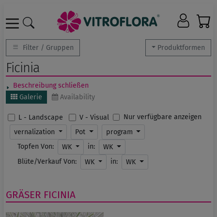
Filter / Gruppen
Produktformen
Ficinia
Beschreibung schließen
Galerie
Availability
Nur verfügbare anzeigen
L - Landscape
V - Visual
vernalization
Pot
program
Topfen Von:
in:
WK
WK
Blüte/Verkauf Von:
in:
WK
WK
GRÄSER
FICINIA