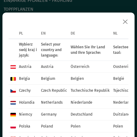
EINJÄHRIGE PFLANZEN - FRÜHLING
TOPFPFLANZEN
CHRYSANTHEMEN
WEIHNACHTSSTERN
PL
EN
DE
NL
ZWEIJÄHRIGE PFLANZEN
Wybierz
Select your
DÜNGER
Wählen Sie Ihr Land
Selecteer uw 
swój kraj i
country and
und Ihre Sprache:
taal:
KATALOG OGRODNIKA
język:
language:
PRODUKTIONSMATERIALIEN
Austria
Austria
Österreich
Oostenrijk
SOCIAL MEDIA
Belgia
Belgium
Belgien
België
KONTAKT
Czechy
Czech Republic
Tschechische Republik
Tsjechische R
VITROFLORA Grupa Producentów Spółka z o.o.
Holandia
Netherlands
Niederlande
Nederland
Trzęsacz 25 86-022 Dobrcz
Niemcy
Germany
Deutschland
Duitsland
+48 52 326 20 00
e-mail: info@vitroflora.com.pl
Polska
Poland
Polen
Polen