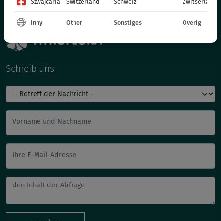
Szwajcaria
Switzerland
Schweiz
Zwitserland
Inny
Other
Sonstiges
Overig
Schreib uns
Vorname und Nachname
Ihre E-Mail-Adresse