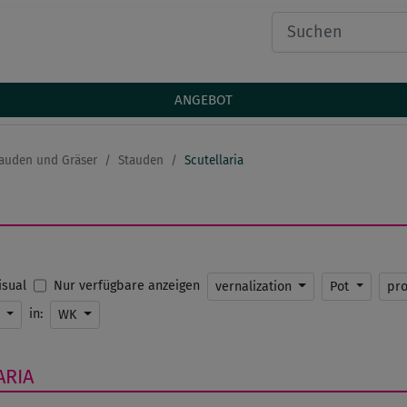
ANGEBOT
auden und Gräser
Stauden
Scutellaria
Nur verfügbare anzeigen
Visual
vernalization
Pot
pr
in:
K
WK
ARIA