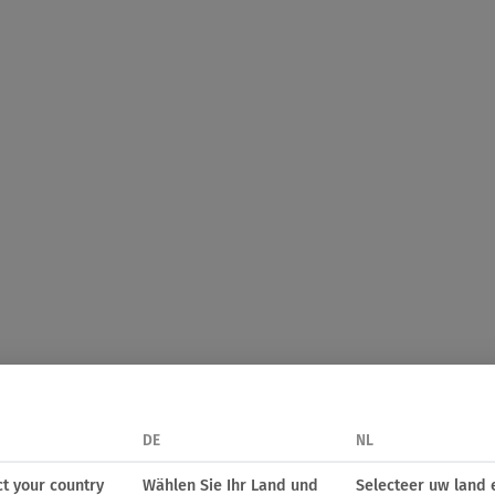
DE
NL
ct your country
Wählen Sie Ihr Land und
Selecteer uw land 