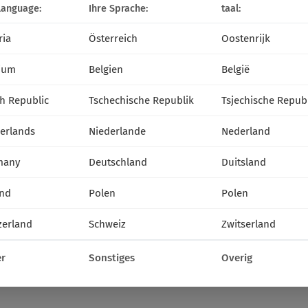
language:
Ihre Sprache:
taal:
ria
Österreich
Oostenrijk
ium
Belgien
België
h Republic
Tschechische Republik
Tsjechische Repub
erlands
Niederlande
Nederland
many
Deutschland
Duitsland
nd
Polen
Polen
zerland
Schweiz
Zwitserland
r
Sonstiges
Overig