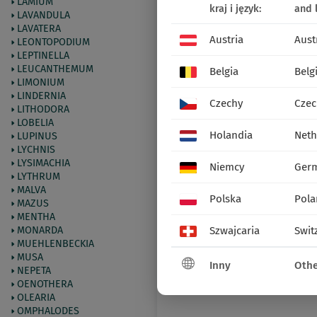
LAMIUM
kraj i język:
and 
LAVANDULA
LAVATERA
Austria
Aust
LEONTOPODIUM
LEPTINELLA
LEUCANTHEMUM
Belgia
Belg
LIMONIUM
LINDERNIA
Czechy
Czec
LITHODORA
LOBELIA
Holandia
Neth
LUPINUS
LYCHNIS
LYSIMACHIA
Niemcy
Ger
LYTHRUM
MALVA
Polska
Pola
MAZUS
MENTHA
MONARDA
Szwajcaria
Swit
MUEHLENBECKIA
MUSA
Inny
Othe
NEPETA
OENOTHERA
OLEARIA
OMPHALODES