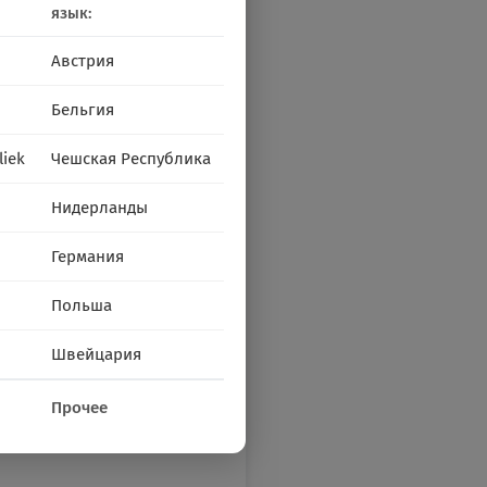
язык:
Австрия
Бельгия
liek
Чешская Республика
Нидерланды
Германия
Польша
Швейцария
Прочее