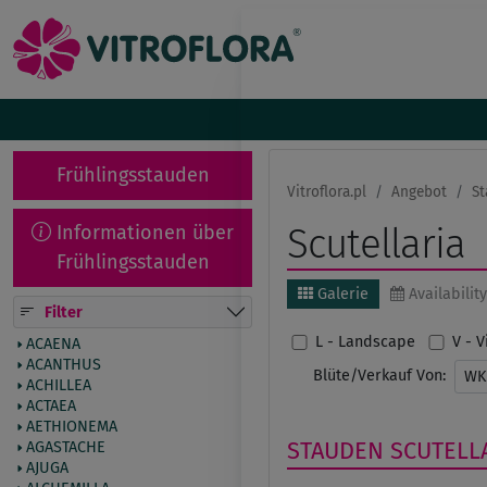
Frühlingsstauden
Vitroflora.pl
Angebot
St
Informationen über
Scutellaria
Frühlingsstauden
Galerie
Availability
Filter
L - Landscape
V - 
ACAENA
ACANTHUS
Blüte/Verkauf Von:
W
ACHILLEA
ACTAEA
AETHIONEMA
STAUDEN
SCUTELL
AGASTACHE
AJUGA