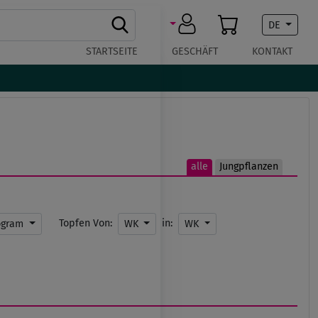
DE
STARTSEITE
GESCHÄFT
KONTAKT
alle
Jungpflanzen
Topfen Von:
in:
ogram
WK
WK