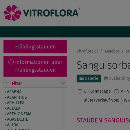
Frühlingsstauden
Vitroflora.pl
Angebot
St
Informationen über
Sanguisorb
Frühlingsstauden
Galerie
Availability
Filter
L - Landscape
V - 
ACAENA
ACANTHUS
Blüte/Verkauf Von:
W
ACHILLEA
ACTAEA
AETHIONEMA
STAUDEN
SANGUIS
AGASTACHE
AJUGA