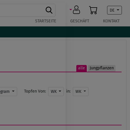
DE
STARTSEITE
GESCHÄFT
KONTAKT
alle
Jungpflanzen
Topfen Von:
in:
ogram
WK
WK