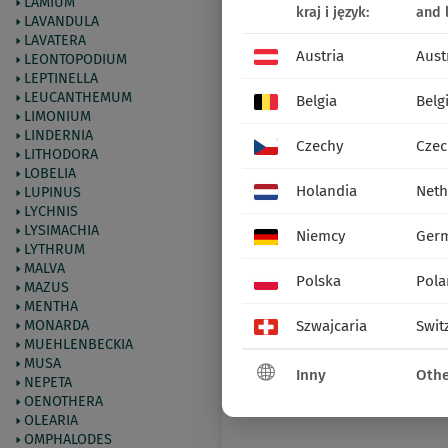
LAMIUM
kraj i język:
and 
LAVANDULA
LAVATERA
Austria
Aust
LEONTOPODIUM
LEPTINELLA
LEUCANTHEMUM
Belgia
Belg
LIMONIUM
LINDERNIA
Czechy
Czec
LITHODORA
LOBELIA
Holandia
Neth
LUPINUS
LYCHNIS
LYSIMACHIA
Niemcy
Ger
LYTHRUM
MALVA
Polska
Pola
MAZUS
MENTHA
MONARDA
Szwajcaria
Swit
MUEHLENBECKIA
MUSA
Inny
Othe
NEPETA
OENOTHERA
OLEARIA
OMPHALODES