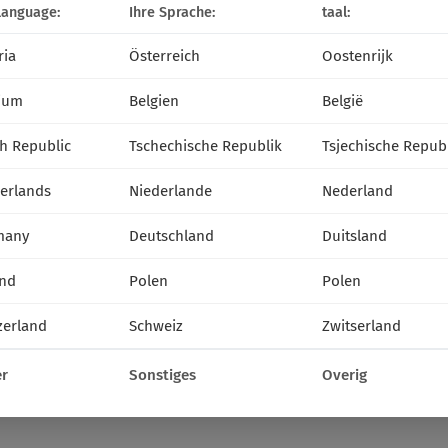
language:
Ihre Sprache:
taal:
ria
Österreich
Oostenrijk
ium
Belgien
België
h Republic
Tschechische Republik
Tsjechische Repub
erlands
Niederlande
Nederland
many
Deutschland
Duitsland
nd
Polen
Polen
zerland
Schweiz
Zwitserland
r
Sonstiges
Overig