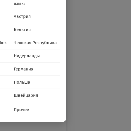
язык:
Австрия
Бельгия
liek
Чешская Республика
Нидерланды
Германия
Польша
Швейцария
Прочее