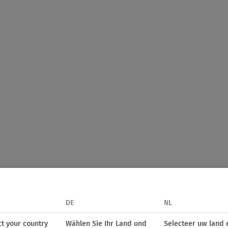
DE
NL
ct your country
Wählen Sie Ihr Land und
Selecteer uw land 