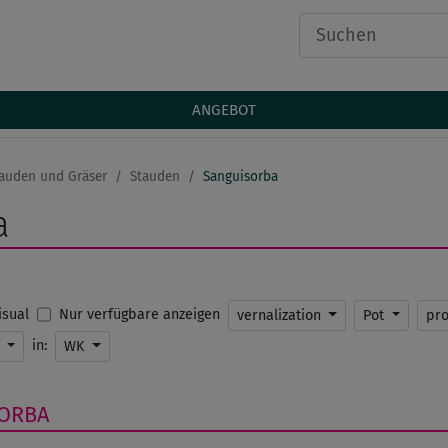
ANGEBOT
auden und Gräser
Stauden
Sanguisorba
a
Nur verfügbare anzeigen
Visual
vernalization
Pot
pr
in:
K
WK
ORBA