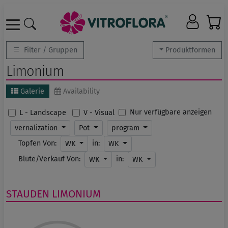
Filter / Gruppen
Produktformen
Limonium
Galerie
Availability
Nur verfügbare anzeigen
L - Landscape
V - Visual
vernalization
Pot
program
Topfen Von:
in:
WK
WK
Blüte/Verkauf Von:
in:
WK
WK
STAUDEN
LIMONIUM