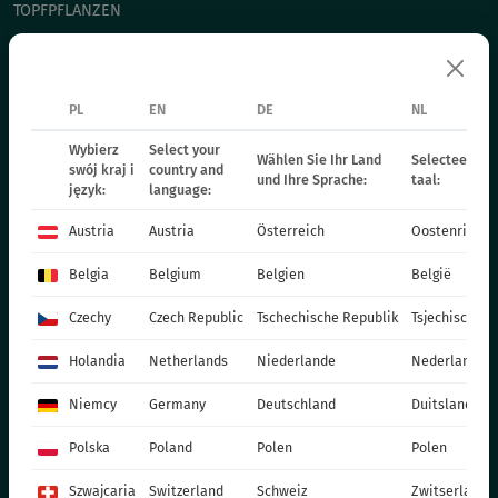
TOPFPFLANZEN
CHRYSANTHEMEN
WEIHNACHTSSTERN
ZWEIJÄHRIGE PFLANZEN
PL
EN
DE
NL
DÜNGER
Wybierz
Select your
Wählen Sie Ihr Land
Selecteer uw 
swój kraj i
country and
KATALOG OGRODNIKA
und Ihre Sprache:
taal:
język:
language:
PRODUKTIONSMATERIALIEN
Austria
Austria
Österreich
Oostenrijk
SOCIAL MEDIA
Belgia
Belgium
Belgien
België
KONTAKT
Czechy
Czech Republic
Tschechische Republik
Tsjechische R
VITROFLORA Grupa Producentów Spółka z o.o.
Holandia
Netherlands
Niederlande
Nederland
Trzęsacz 25 86-022 Dobrcz
Niemcy
Germany
Deutschland
Duitsland
+48 52 326 20 00
e-mail: info@vitroflora.com.pl
Polska
Poland
Polen
Polen
Szwajcaria
Switzerland
Schweiz
Zwitserland