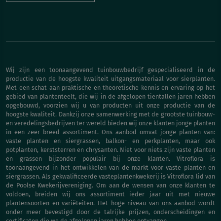
Wij zijn een toonaangevend tuinbouwbedrijf gespecialiseerd in de
productie van de hoogste kwaliteit uitgangsmateriaal voor sierplanten.
Met een schat aan praktische en theoretische kennis en ervaring op het
gebied van plantenteelt, die wij in de afgelopen tientallen jaren hebben
opgebouwd, voorzien wij u van producten uit onze productie van de
hoogste kwaliteit. Dankzij onze samenwerking met de grootste tuinbouw-
en veredelingsbedrijven ter wereld bieden wij onze klanten jonge planten
in een zeer breed assortiment. Ons aanbod omvat jonge planten van:
vaste planten en siergrassen, balkon- en perkplanten, maar ook
potplanten, kerststerren en chrysanten. Niet voor niets zijn vaste planten
en grassen bijzonder populair bij onze klanten. Vitroflora is
toonaangevend in het ontwikkelen van de markt voor vaste planten en
siergrassen. Als gekwalificeerde vasteplantenkwekerij is Vitroflora lid van
de Poolse Kwekerijvereniging. Om aan de wensen van onze klanten te
voldoen, breiden wij ons assortiment ieder jaar uit met nieuwe
plantensoorten en variëteiten. Het hoge niveau van ons aanbod wordt
onder meer bevestigd door de talrijke prijzen, onderscheidingen en
certificaten die we de afgelopen jaren hebben ontvangen.