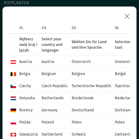
POTPLANTEN
СHRYSANTHEMUM CUTTING
POINSETTIA
PL
EN
DE
NL
TWEEJARIGE PLANTEN
MESTSTOFFEN
Wybierz
Select your
Wählen Sie Ihr Land
Selecteer uw 
swój kraj i
country and
und Ihre Sprache:
taal:
CATALOGUES
język:
language:
PRODUCTIEMATERIALEN
Austria
Austria
Österreich
Oostenrijk
SOCIAL MEDIA
Belgia
Belgium
Belgien
België
CONTACT
Czechy
Czech Republic
Tschechische Republik
Tsjechische R
VITROFLORA Grupa Producentów Spółka z o.o.
Holandia
Netherlands
Niederlande
Nederland
Trzęsacz 25 86-022 Dobrcz
Niemcy
Germany
Deutschland
Duitsland
+48 52 326 20 00
e-mail: info@vitroflora.com.pl
Polska
Poland
Polen
Polen
Szwajcaria
Switzerland
Schweiz
Zwitserland