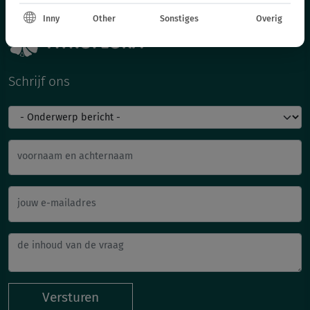
Inny
Other
Sonstiges
Overig
Schrijf ons
voornaam en achternaam
jouw e-mailadres
Versturen