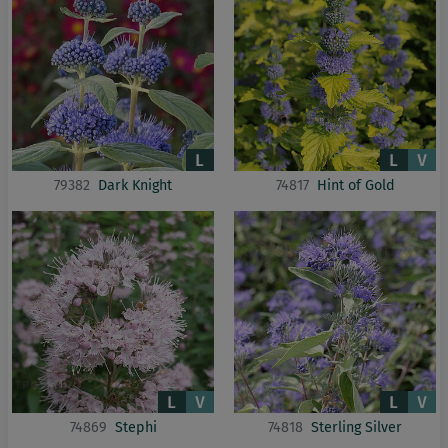
79382
Dark Knight
74817
Hint of Gold
74869
Stephi
74818
Sterling Silver