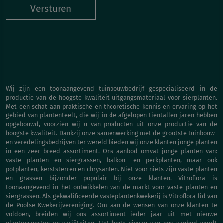
Versturen
Wij zijn een toonaangevend tuinbouwbedrijf gespecialiseerd in de
productie van de hoogste kwaliteit uitgangsmateriaal voor sierplanten.
Met een schat aan praktische en theoretische kennis en ervaring op het
gebied van plantenteelt, die wij in de afgelopen tientallen jaren hebben
opgebouwd, voorzien wij u van producten uit onze productie van de
hoogste kwaliteit. Dankzij onze samenwerking met de grootste tuinbouw-
en veredelingsbedrijven ter wereld bieden wij onze klanten jonge planten
in een zeer breed assortiment. Ons aanbod omvat jonge planten van:
vaste planten en siergrassen, balkon- en perkplanten, maar ook
potplanten, kerststerren en chrysanten. Niet voor niets zijn vaste planten
en grassen bijzonder populair bij onze klanten. Vitroflora is
toonaangevend in het ontwikkelen van de markt voor vaste planten en
siergrassen. Als gekwalificeerde vasteplantenkwekerij is Vitroflora lid van
de Poolse Kwekerijvereniging. Om aan de wensen van onze klanten te
voldoen, breiden wij ons assortiment ieder jaar uit met nieuwe
plantensoorten en variëteiten. Het hoge niveau van ons aanbod wordt