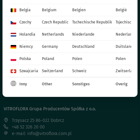
ANNUAL PLANTS - SPRING
Belgia
Belgium
Belgien
België
POTPLANTEN
Czechy
Czech Republic
Tschechische Republik
Tsjechische R
СHRYSANTHEMUM CUTTING
POINSETTIA
Holandia
Netherlands
Niederlande
Nederland
TWEEJARIGE PLANTEN
Niemcy
Germany
Deutschland
Duitsland
MESTSTOFFEN
Polska
Poland
Polen
Polen
CATALOGUES
PRODUCTIEMATERIALEN
Szwajcaria
Switzerland
Schweiz
Zwitserland
SOCIAL MEDIA
Inny
Other
Sonstiges
Overig
CONTACT
VITROFLORA Grupa Producentów Spółka z o.o.
Trzęsacz 25 86-022 Dobrcz
+48 52 326 20 00
e-mail: info@vitroflora.com.pl