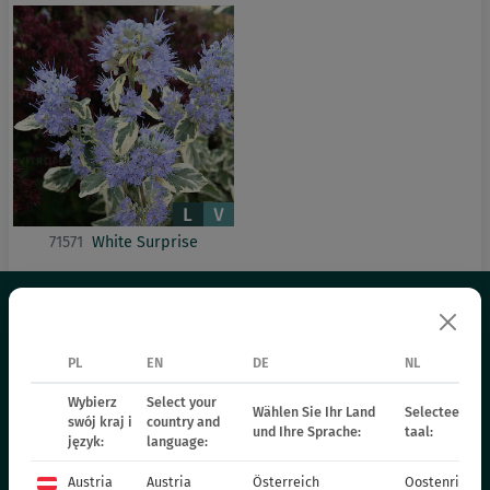
71571
White Surprise
HET AANBOD
PL
EN
DE
NL
Wybierz
Select your
VASTE PLANTEN
Wählen Sie Ihr Land
Selecteer uw 
swój kraj i
country and
und Ihre Sprache:
taal:
język:
language:
GRASSEN
BEDDINGPLANTEN - LENTE
Austria
Austria
Österreich
Oostenrijk