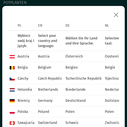
POTPLANTEN
СHRYSANTHEMUM CUTTING
POINSETTIA
PL
EN
DE
NL
TWEEJARIGE PLANTEN
MESTSTOFFEN
Wybierz
Select your
Wählen Sie Ihr Land
Selecteer uw 
swój kraj i
country and
und Ihre Sprache:
taal:
CATALOGUES
język:
language:
PRODUCTIEMATERIALEN
Austria
Austria
Österreich
Oostenrijk
SOCIAL MEDIA
Belgia
Belgium
Belgien
België
CONTACT
Czechy
Czech Republic
Tschechische Republik
Tsjechische R
VITROFLORA Grupa Producentów Spółka z o.o.
Holandia
Netherlands
Niederlande
Nederland
Trzęsacz 25 86-022 Dobrcz
Niemcy
Germany
Deutschland
Duitsland
+48 52 326 20 00
e-mail: info@vitroflora.com.pl
Polska
Poland
Polen
Polen
Szwajcaria
Switzerland
Schweiz
Zwitserland