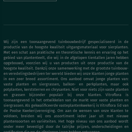
Wij zijn een toonaangevend tuinbouwbedrijf gespecialiseerd in de
productie van de hoogste kwaliteit uitgangsmateriaal voor sierplanten.
Met een schat aan praktische en theoretische kennis en ervaring op het
gebied van plantenteelt, die wij in de afgelopen tientallen jaren hebben
opgebouwd, voorzien wij u van producten uit onze productie van de
hoogste kwaliteit. Dankzij onze samenwerking met de grootste tuinbouw-
en veredelingsbedrijven ter wereld bieden wij onze klanten jonge planten
in een zeer breed assortiment. Ons aanbod omvat jonge planten van:
vaste planten en siergrassen, balkon- en perkplanten, maar ook
potplanten, kerststerren en chrysanten. Niet voor niets zijn vaste planten
en grassen bijzonder populair bij onze klanten. Vitroflora is
toonaangevend in het ontwikkelen van de markt voor vaste planten en
siergrassen. Als gekwalificeerde vasteplantenkwekerij is Vitroflora lid van
de Poolse Kwekerijvereniging. Om aan de wensen van onze klanten te
voldoen, breiden wij ons assortiment ieder jaar uit met nieuwe
plantensoorten en variëteiten. Het hoge niveau van ons aanbod wordt
onder meer bevestigd door de talrijke prijzen, onderscheidingen en
certificaten die we de afgelopen jaren hebben ontvangen.