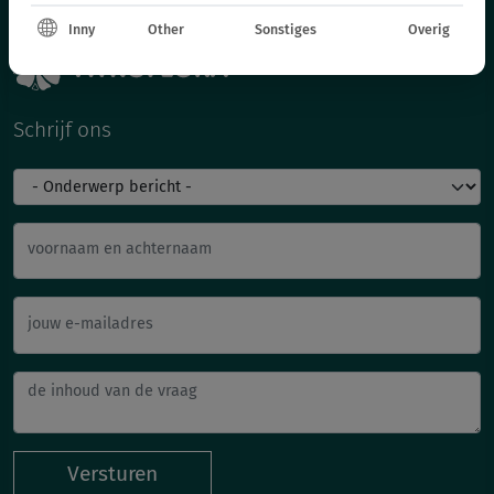
Inny
Other
Sonstiges
Overig
Schrijf ons
voornaam en achternaam
jouw e-mailadres
Versturen