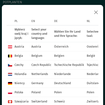
POTPLANTEN
СHRYSANTHEMUM CUTTING
POINSETTIA
PL
EN
DE
NL
TWEEJARIGE PLANTEN
MESTSTOFFEN
Wybierz
Select your
Wählen Sie Ihr Land
Selecteer uw 
swój kraj i
country and
und Ihre Sprache:
taal:
CATALOGUES
język:
language:
PRODUCTIEMATERIALEN
Austria
Austria
Österreich
Oostenrijk
SOCIAL MEDIA
Belgia
Belgium
Belgien
België
CONTACT
Czechy
Czech Republic
Tschechische Republik
Tsjechische R
VITROFLORA Grupa Producentów Spółka z o.o.
Holandia
Netherlands
Niederlande
Nederland
Trzęsacz 25 86-022 Dobrcz
Niemcy
Germany
Deutschland
Duitsland
+48 52 326 20 00
e-mail: info@vitroflora.com.pl
Polska
Poland
Polen
Polen
Szwajcaria
Switzerland
Schweiz
Zwitserland