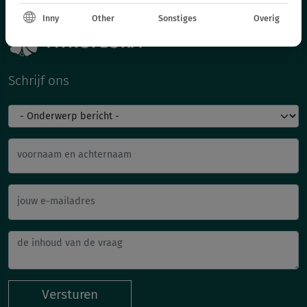
Inny
Other
Sonstiges
Overig
Schrijf ons
voornaam en achternaam
jouw e-mailadres
Versturen