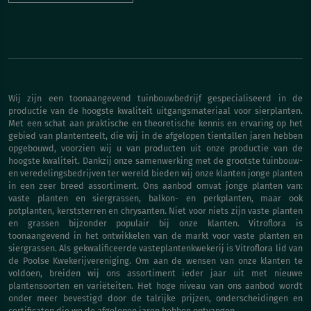
Wij zijn een toonaangevend tuinbouwbedrijf gespecialiseerd in de
productie van de hoogste kwaliteit uitgangsmateriaal voor sierplanten.
Met een schat aan praktische en theoretische kennis en ervaring op het
gebied van plantenteelt, die wij in de afgelopen tientallen jaren hebben
opgebouwd, voorzien wij u van producten uit onze productie van de
hoogste kwaliteit. Dankzij onze samenwerking met de grootste tuinbouw-
en veredelingsbedrijven ter wereld bieden wij onze klanten jonge planten
in een zeer breed assortiment. Ons aanbod omvat jonge planten van:
vaste planten en siergrassen, balkon- en perkplanten, maar ook
potplanten, kerststerren en chrysanten. Niet voor niets zijn vaste planten
en grassen bijzonder populair bij onze klanten. Vitroflora is
toonaangevend in het ontwikkelen van de markt voor vaste planten en
siergrassen. Als gekwalificeerde vasteplantenkwekerij is Vitroflora lid van
de Poolse Kwekerijvereniging. Om aan de wensen van onze klanten te
voldoen, breiden wij ons assortiment ieder jaar uit met nieuwe
plantensoorten en variëteiten. Het hoge niveau van ons aanbod wordt
onder meer bevestigd door de talrijke prijzen, onderscheidingen en
certificaten die we de afgelopen jaren hebben ontvangen.