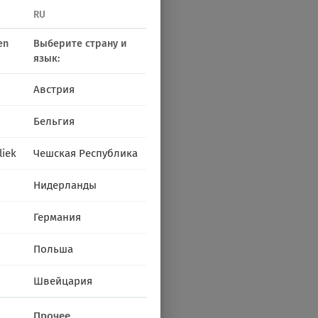
RU
en
Выберите страну и
язык:
Австрия
Бельгия
liek
Чешская Республика
Нидерланды
Германия
Польша
Швейцария
Прочее