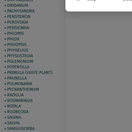
ORIGANUM
PACHYSANDRA
PENSTEMON
PEROVSKIA
PERSICARIA
PHLOMIS
PHLOX
PHUOPSIS
PHYGELIUS
PHYSOSTEGIA
POLEMONIUM
POTENTILLA
PRIMULA (VASTE PLANT)
PRUNELLA
PULMONARIA
PYCNANTHEMUM
RAOULIA
ROSMARINUS
ROTALA
RUDBECKIA
SAGINA
SALVIA
SANGUISORBA