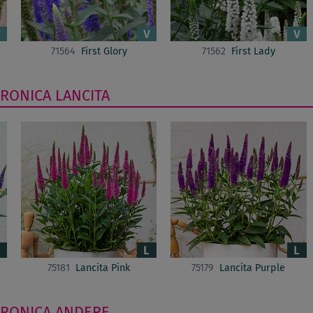
71564
First Glory
71562
First Lady
ERONICA
LANCITA
75181
Lancita Pink
75179
Lancita Purple
ERONICA
ANDERE