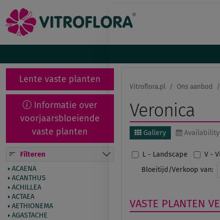
Lente vaste planten
Vitroflora.pl
Ons aanbod
Informatie over
Veronica
voorjaarsbloeiende
vaste planten
Gallery
Availability
Filteren
L - Landscape
V - 
ACAENA
Bloeitijd/Verkoop van:
ACANTHUS
ACHILLEA
ACTAEA
VASTE PLANTEN
V
AETHIONEMA
AGASTACHE