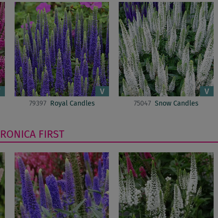
79397
Royal Candles
75047
Snow Candles
ERONICA
FIRST