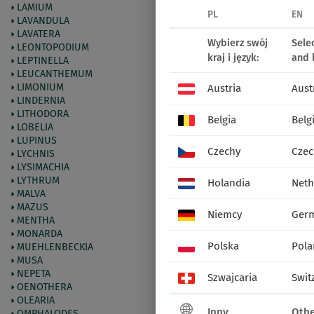
LAMIUM
PL
EN
LAVANDULA
LAVATERA
Wybierz swój
Sele
LEONTOPODIUM
kraj i język:
and 
LEPTINELLA
LEUCANTHEMUM
LIMONIUM
Austria
Aust
LINDERNIA
LITHODORA
Belgia
Belg
LOBELIA
LUPINUS
Czechy
Czec
LYCHNIS
LYSIMACHIA
LYTHRUM
Holandia
Neth
MALVA
MAZUS
Niemcy
Ger
MENTHA
MONARDA
Polska
Pola
MUEHLENBECKIA
MUSA
NEPETA
Szwajcaria
Swit
OENOTHERA
OLEARIA
Inny
Othe
OMPHALODES