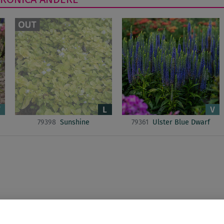
79398
Sunshine
79361
Ulster Blue Dwarf