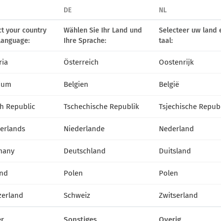
DE
NL
ct your country
Wählen Sie Ihr Land und
Selecteer uw land 
language:
Ihre Sprache:
taal:
ria
Österreich
Oostenrijk
ium
Belgien
België
h Republic
Tschechische Republik
Tsjechische Repub
erlands
Niederlande
Nederland
many
Deutschland
Duitsland
nd
Polen
Polen
zerland
Schweiz
Zwitserland
r
Sonstiges
Overig