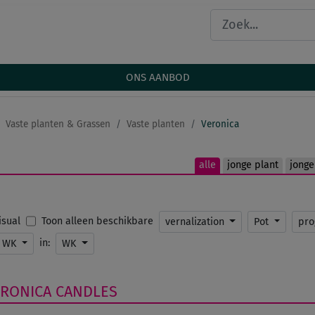
ONS AANBOD
Vaste planten & Grassen
Vaste planten
Veronica
alle
jonge plant
jonge
Toon alleen beschikbare
Visual
vernalization
Pot
pr
in:
WK
WK
ERONICA
CANDLES