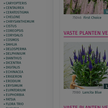
CARYOPTERIS
CENTAUREA
CERATOSTIGMA
CHELONE
75046
First Choice
CHRYSANTHEMUM
CISTUS
COREOPSIS
VASTE PLANTEN
V
CORYDALIS
COSMOS
DAHLIA
DELOSPERMA
DELPHINIUM
DIANTHUS
DICENTRA
DIGITALIS
ECHINACEA
ERIGERON
ERODIUM
ERYSIMUM
EUPATORIUM
75180
Lancita Blue
EUPHORBIA
FATSIA
FLORA TRIO
VASTE PLANTEN
V