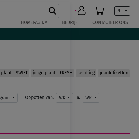
NL
HOMEPAGINA
BEDRIJF
CONTACTEER ONS
 plant - SWIFT
jonge plant - FRESH
seedling
plantetiketten
Oppotten van:
in:
ogram
WK
WK