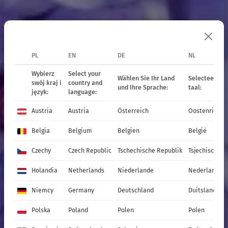
PL
EN
DE
NL
Stauden
Wybierz
Select your
Wählen Sie Ihr Land
Selecteer uw 
swój kraj i
country and
und Ihre Sprache:
taal:
język:
language:
Austria
Austria
Österreich
Oostenrijk
und Gräser
Belgia
Belgium
Belgien
België
Czechy
Czech Republic
Tschechische Republik
Tsjechische R
ANGEBOT 2027
Holandia
Netherlands
Niederlande
Nederland
Niemcy
Germany
Deutschland
Duitsland
Produkte
Katalog
Polska
Poland
Polen
Polen