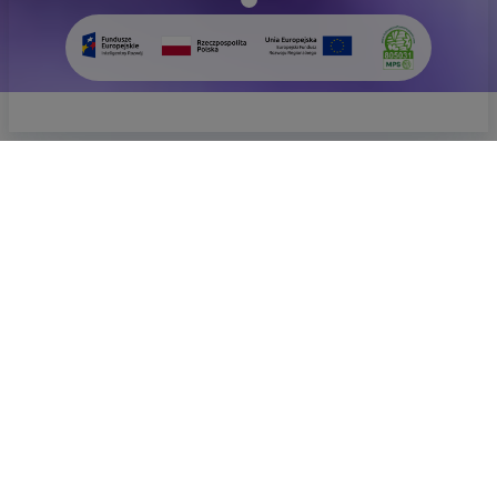
Grower's
Insight
Frühlingsstaud
EMPFOHLEN
UNSERE MARKEN