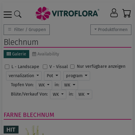
Filter / Gruppen
Produktformen
Blechnum
Galerie
Availability
Nur verfügbare anzeigen
L - Landscape
V - Visual
vernalization
Pot
program
Topfen Von:
in:
WK
WK
Blüte/Verkauf Von:
in:
WK
WK
FARNE
BLECHNUM