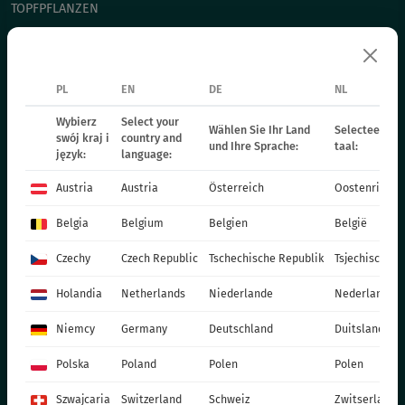
TOPFPFLANZEN
CHRYSANTHEMEN
WEIHNACHTSSTERN
ZWEIJÄHRIGE PFLANZEN
PL
EN
DE
NL
DÜNGER
Wybierz
Select your
Wählen Sie Ihr Land
Selecteer uw 
swój kraj i
country and
KATALOG OGRODNIKA
und Ihre Sprache:
taal:
język:
language:
PRODUKTIONSMATERIALIEN
Austria
Austria
Österreich
Oostenrijk
SOCIAL MEDIA
Belgia
Belgium
Belgien
België
KONTAKT
Czechy
Czech Republic
Tschechische Republik
Tsjechische R
VITROFLORA Grupa Producentów Spółka z o.o.
Holandia
Netherlands
Niederlande
Nederland
Trzęsacz 25 86-022 Dobrcz
Niemcy
Germany
Deutschland
Duitsland
+48 52 326 20 00
e-mail: info@vitroflora.com.pl
Polska
Poland
Polen
Polen
Szwajcaria
Switzerland
Schweiz
Zwitserland