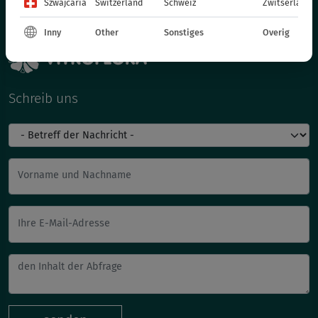
Szwajcaria
Switzerland
Schweiz
Zwitserland
Inny
Other
Sonstiges
Overig
Schreib uns
Vorname und Nachname
Ihre E-Mail-Adresse