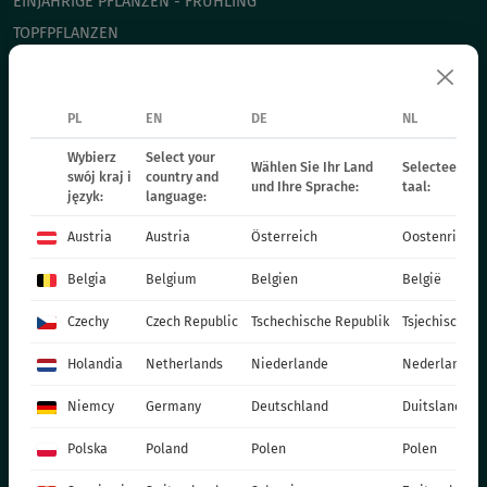
EINJÄHRIGE PFLANZEN - FRÜHLING
TOPFPFLANZEN
CHRYSANTHEMEN
WEIHNACHTSSTERN
PL
EN
DE
NL
ZWEIJÄHRIGE PFLANZEN
Wybierz
Select your
DÜNGER
Wählen Sie Ihr Land
Selecteer uw 
swój kraj i
country and
und Ihre Sprache:
taal:
KATALOG OGRODNIKA
język:
language:
PRODUKTIONSMATERIALIEN
Austria
Austria
Österreich
Oostenrijk
SOCIAL MEDIA
Belgia
Belgium
Belgien
België
KONTAKT
Czechy
Czech Republic
Tschechische Republik
Tsjechische R
VITROFLORA Grupa Producentów Spółka z o.o.
Holandia
Netherlands
Niederlande
Nederland
Trzęsacz 25 86-022 Dobrcz
Niemcy
Germany
Deutschland
Duitsland
+48 52 326 20 00
e-mail: info@vitroflora.com.pl
Polska
Poland
Polen
Polen