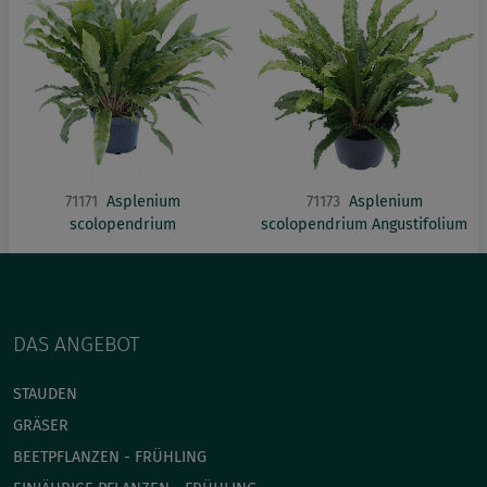
71171
Asplenium
71173
Asplenium
scolopendrium
scolopendrium Angustifolium
DAS ANGEBOT
STAUDEN
GRÄSER
BEETPFLANZEN - FRÜHLING