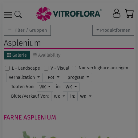
Filter / Gruppen
Produktformen
Asplenium
Galerie
Availability
Nur verfügbare anzeigen
L - Landscape
V - Visual
vernalization
Pot
program
Topfen Von:
in:
WK
WK
Blüte/Verkauf Von:
in:
WK
WK
FARNE
ASPLENIUM