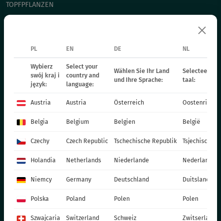
TOPFPFLANZEN
CHRYSANTHEMEN
WEIHNACHTSSTERN
ZWEIJÄHRIGE PFLANZEN
PL
EN
DE
NL
DÜNGER
Wybierz
Select your
Wählen Sie Ihr Land
Selecteer uw 
swój kraj i
country and
KATALOG OGRODNIKA
und Ihre Sprache:
taal:
język:
language:
PRODUKTIONSMATERIALIEN
Austria
Austria
Österreich
Oostenrijk
SOCIAL MEDIA
Belgia
Belgium
Belgien
België
KONTAKT
Czechy
Czech Republic
Tschechische Republik
Tsjechische R
VITROFLORA Grupa Producentów Spółka z o.o.
Holandia
Netherlands
Niederlande
Nederland
Trzęsacz 25 86-022 Dobrcz
Niemcy
Germany
Deutschland
Duitsland
+48 52 326 20 00
e-mail: info@vitroflora.com.pl
Polska
Poland
Polen
Polen
Szwajcaria
Switzerland
Schweiz
Zwitserland