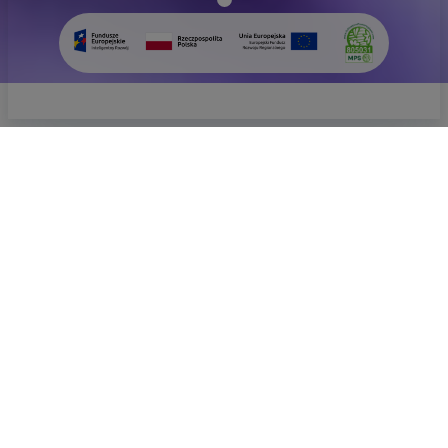
Grower's
Insight
Frühlingsstaud
EMPFOHLEN
UNSERE MARKEN