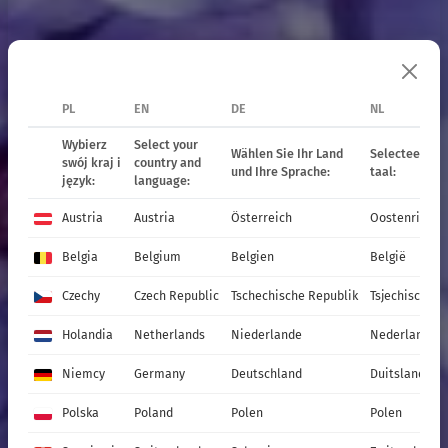
PL
EN
DE
NL
Stauden
Wybierz
Select your
Wählen Sie Ihr Land
Selecteer uw 
swój kraj i
country and
und Ihre Sprache:
taal:
język:
language:
Austria
Austria
Österreich
Oostenrijk
und Gräser
Belgia
Belgium
Belgien
België
Czechy
Czech Republic
Tschechische Republik
Tsjechische R
ANGEBOT 2027
Holandia
Netherlands
Niederlande
Nederland
Niemcy
Germany
Deutschland
Duitsland
Produkte
Katalog
Polska
Poland
Polen
Polen