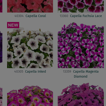
40304
Capella Coral
13360
Capella Fuchsia Lace
40305
Capella Inked
13359
Capella Magenta
Diamond