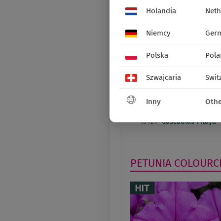
Cabernet
Holandia
Neth
Niemcy
Ger
Polska
Pola
Szwajcaria
Swit
Inny
Othe
13429
Cascadias Pitaya
PETUNIA
COLOURC