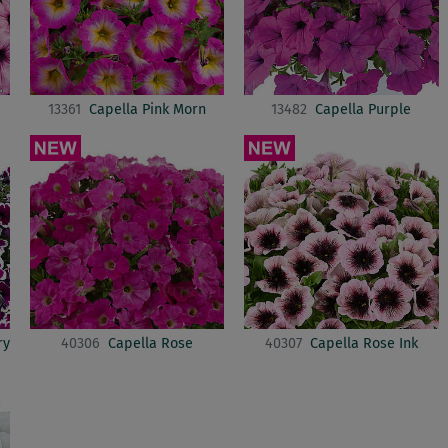
13361
Capella Pink Morn
13482
Capella Purple
ry
40306
Capella Rose
40307
Capella Rose Ink