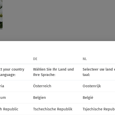
S
DE
NL
ct your country
Wählen Sie Ihr Land und
Selecteer uw land 
language:
Ihre Sprache:
taal:
ria
Österreich
Oostenrijk
ium
Belgien
België
h Republic
Tschechische Republik
Tsjechische Repub
40308
Cascadias Chili Red
40310
Cascadias Fuchsia