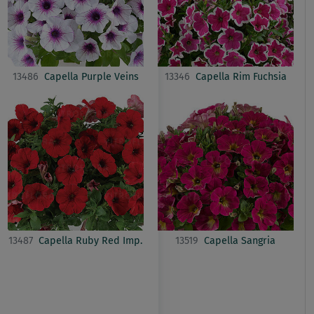
13486
Capella Purple Veins
13346
Capella Rim Fuchsia
13487
Capella Ruby Red Imp.
13519
Capella Sangria