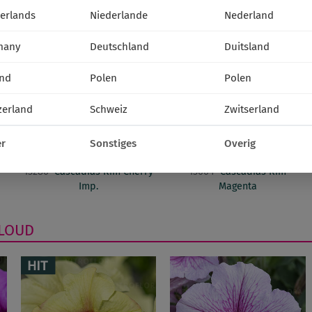
Impr.
erlands
Niederlande
Nederland
many
Deutschland
Duitsland
nd
Polen
Polen
zerland
Schweiz
Zwitserland
r
Sonstiges
Overig
13286
Cascadias Rim Cherry
13064
Cascadias Rim
Imp.
Magenta
LOUD