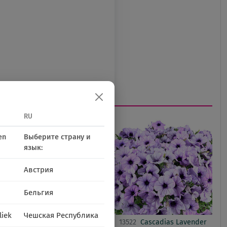
RU
en
Выберите страну и
язык:
Австрия
Бельгия
liek
Чешская Республика
13424
Cascadias Iceberg
13522
Cascadias Lavender