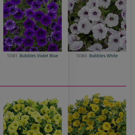
13381
Bubbles Violet Blue
13380
Bubbles White