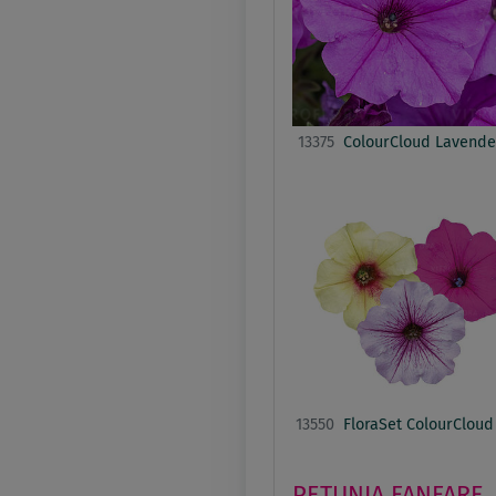
13375
ColourCloud Lavende
13550
FloraSet ColourCloud
PETUNIA
FANFARE