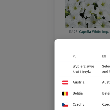
13497
Capella White Imp.
PETUNIA
CASCADIA
PL
EN
Wybierz swój
Sele
kraj i język:
and 
Austria
Aust
Belgia
Belg
Czechy
Czec
13224
Cascadias Bicolour