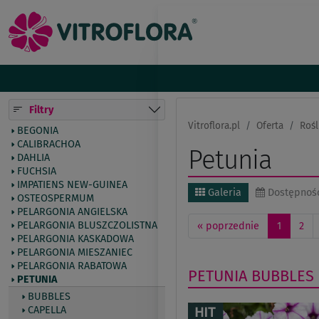
Filtry
Vitroflora.pl
Oferta
Rośl
BEGONIA
CALIBRACHOA
Petunia
DAHLIA
FUCHSIA
IMPATIENS NEW-GUINEA
Galeria
Dostępnoś
OSTEOSPERMUM
PELARGONIA ANGIELSKA
PELARGONIA BLUSZCZOLISTNA
«
poprzednie
1
2
PELARGONIA KASKADOWA
PELARGONIA MIESZANIEC
PELARGONIA RABATOWA
PETUNIA
BUBBLES
PETUNIA
BUBBLES
CAPELLA