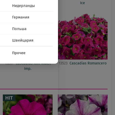
Ice
Нидерланды
Германия
Польша
Швейцария
Прочее
13267
Cascadias Rim Violet
13523
Cascadias Romancero
Imp.