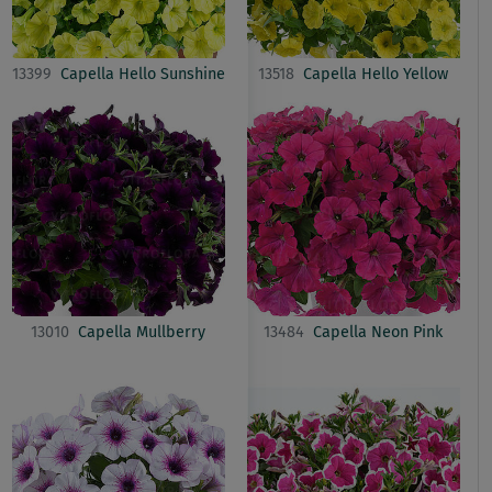
13399
Capella Hello Sunshine
13518
Capella Hello Yellow
13010
Capella Mullberry
13484
Capella Neon Pink