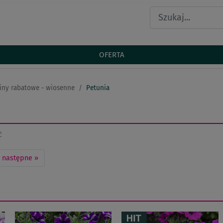
OFERTA
iny rabatowe - wiosenne
Petunia
ć
następne
»