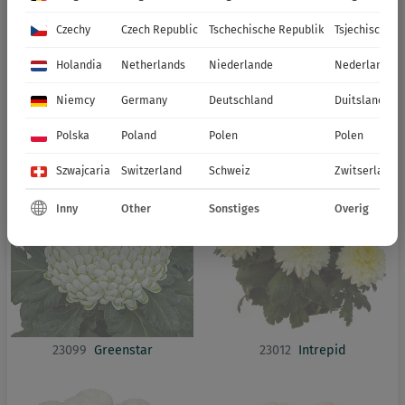
Czechy
Czech Republic
Tschechische Republik
Tsjechische R
Holandia
Netherlands
Niederlande
Nederland
Niemcy
Germany
Deutschland
Duitsland
23097
Etincelor Yellow
23076
Garba Rose
Polska
Poland
Polen
Polen
Szwajcaria
Switzerland
Schweiz
Zwitserland
Inny
Other
Sonstiges
Overig
23099
Greenstar
23012
Intrepid