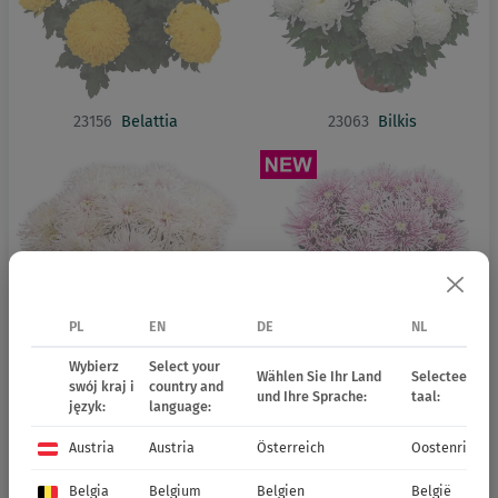
23156
Belattia
23063
Bilkis
PL
EN
DE
NL
Wybierz
Select your
Wählen Sie Ihr Land
Selecteer uw 
swój kraj i
country and
23056
Chusan Blanc
23055
Chusan Violet
und Ihre Sprache:
taal:
język:
language:
Austria
Austria
Österreich
Oostenrijk
Belgia
Belgium
Belgien
België