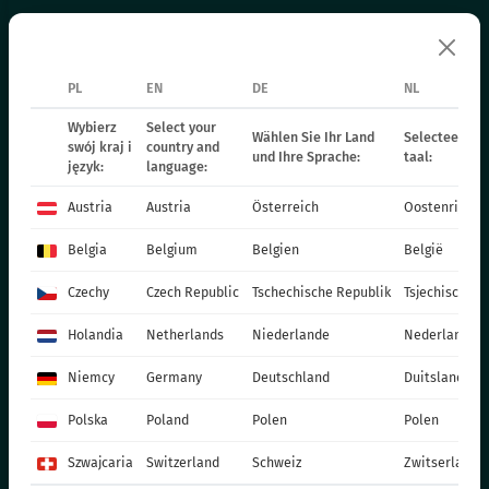
POINSECJE
Materiały reklamowe
ROŚLINY DWULETNIE
Środki do produkcji
NAWOZY
PL
EN
DE
NL
Katalogi
KATALOGI
Wybierz
Select your
Wählen Sie Ihr Land
Selecteer uw 
swój kraj i
country and
MATERIAŁY PRODUKCYJNE
Patio
und Ihre Sprache:
taal:
język:
language:
SOCIAL MEDIA
Materiały produkcyjne
Austria
Austria
Österreich
Oostenrijk
KONTAKT
Belgia
Belgium
Belgien
België
VITROFLORA Grupa Producentów Spółka z o.o.
Czechy
Czech Republic
Tschechische Republik
Tsjechische R
Trzęsacz 25 86-022 Dobrcz
Holandia
Netherlands
Niederlande
Nederland
+48 52 326 20 00
e-mail: info@vitroflora.com.pl
Niemcy
Germany
Deutschland
Duitsland
Polska
Poland
Polen
Polen
Szwajcaria
Switzerland
Schweiz
Zwitserland