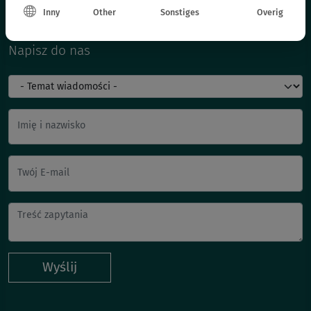
Inny
Other
Sonstiges
Overig
Napisz do nas
Imię i nazwisko
Twój E-mail
Wyślij