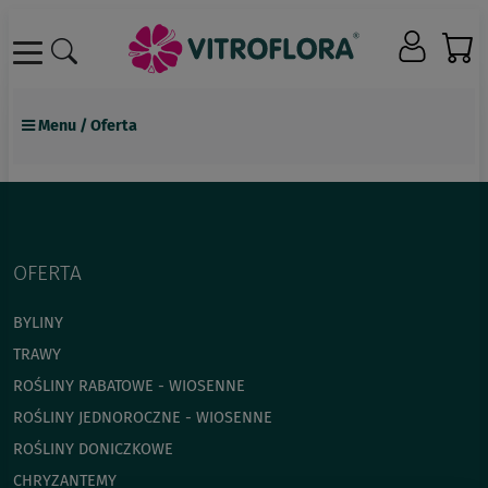
Menu / Oferta
Byliny i Trawy
Rośliny rabatowe - wiosenne
Rośliny jednoroczne - wiosenne
OFERTA
Rośliny doniczkowe
BYLINY
Chryzantemy
TRAWY
ROŚLINY RABATOWE - WIOSENNE
Poinsecje
ROŚLINY JEDNOROCZNE - WIOSENNE
Rośliny dwuletnie
ROŚLINY DONICZKOWE
Nawozy
CHRYZANTEMY