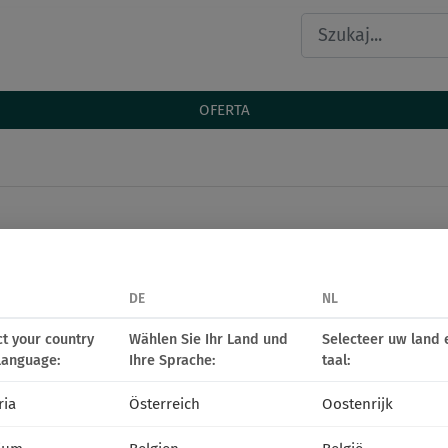
OFERTA
DE
NL
ct your country
Wählen Sie Ihr Land und
Selecteer uw land 
language:
Ihre Sprache:
taal:
ria
Österreich
Oostenrijk