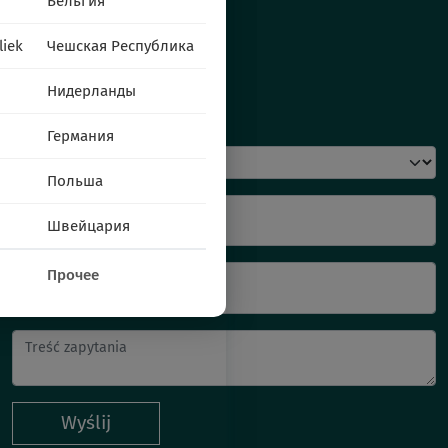
Бельгия
liek
Чешская Республика
Нидерланды
Napisz do nas
Германия
Польша
Imię i nazwisko
Швейцария
Прочее
Twój E-mail
Wyślij