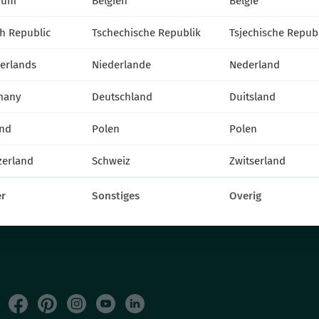
ium
Belgien
België
KONTAKT
h Republic
Tschechische Republik
Tsjechische Repub
VITROFLORA Grupa Producentów Spółka z o.o.
erlands
Niederlande
Nederland
Trzęsacz 25 86-022 Dobrcz
many
Deutschland
Duitsland
+48 52 326 20 00
e-mail: info@vitroflora.com.pl
nd
Polen
Polen
zerland
Schweiz
Zwitserland
r
Sonstiges
Overig