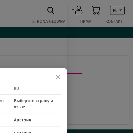
PL
STRONA GŁÓWNA
FIRMA
KONTAKT
RU
en
Выберите страну и
язык:
Австрия