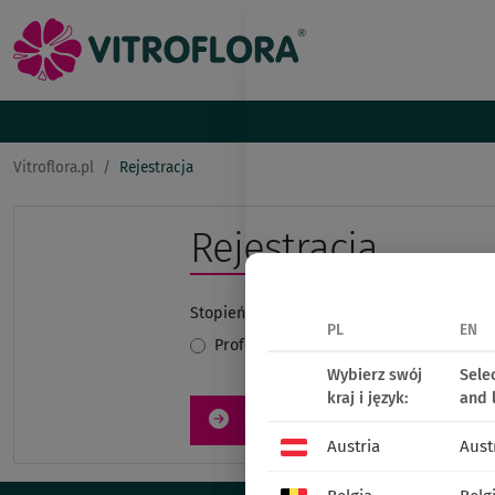
Vitroflora.pl
Rejestracja
Rejestracja
Stopień zainteresowania
PL
EN
profesjonalnie
hobbystycznie
Wybierz swój
Sele
kraj i język:
and 
Dalej
Austria
Aust