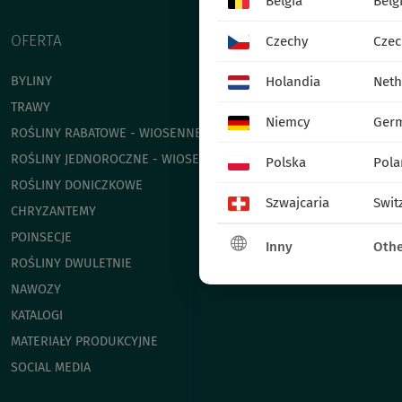
Belgia
Belg
OFERTA
Czechy
Czec
BYLINY
Holandia
Neth
TRAWY
Niemcy
Ger
ROŚLINY RABATOWE - WIOSENNE
ROŚLINY JEDNOROCZNE - WIOSENNE
Polska
Pola
ROŚLINY DONICZKOWE
Szwajcaria
Swit
CHRYZANTEMY
POINSECJE
Inny
Othe
ROŚLINY DWULETNIE
NAWOZY
KATALOGI
MATERIAŁY PRODUKCYJNE
SOCIAL MEDIA