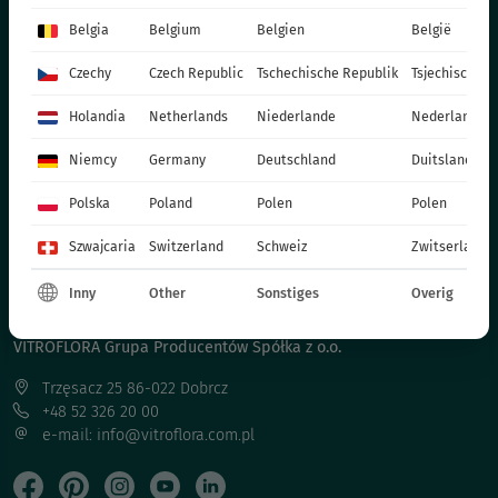
ROŚLINY DONICZKOWE
Belgia
Belgium
Belgien
België
CHRYZANTEMY
Czechy
Czech Republic
Tschechische Republik
Tsjechische R
POINSECJE
ROŚLINY DWULETNIE
Holandia
Netherlands
Niederlande
Nederland
NAWOZY
Niemcy
Germany
Deutschland
Duitsland
KATALOGI
MATERIAŁY PRODUKCYJNE
Polska
Poland
Polen
Polen
SOCIAL MEDIA
Szwajcaria
Switzerland
Schweiz
Zwitserland
KONTAKT
Inny
Other
Sonstiges
Overig
VITROFLORA Grupa Producentów Spółka z o.o.
Trzęsacz 25 86-022 Dobrcz
+48 52 326 20 00
e-mail: info@vitroflora.com.pl