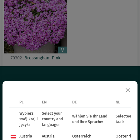
70302
Bressingham Pink
OFERTA
PL
EN
DE
NL
BYLINY
Wybierz
Select your
TRAWY
Wählen Sie Ihr Land
Selecteer uw 
swój kraj i
country and
und Ihre Sprache:
taal:
ROŚLINY RABATOWE - WIOSENNE
język:
language:
ROŚLINY JEDNOROCZNE - WIOSENNE
Austria
Austria
Österreich
Oostenrijk