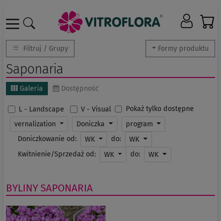
Filtruj / Grupy
Formy produktu
Saponaria
Galeria
Dostępność
Pokaż tylko dostępne
L - Landscape
V - Visual
vernalization
Doniczka
program
Doniczkowanie od:
do:
WK
WK
Kwitnienie/Sprzedaż od:
do:
WK
WK
BYLINY
SAPONARIA