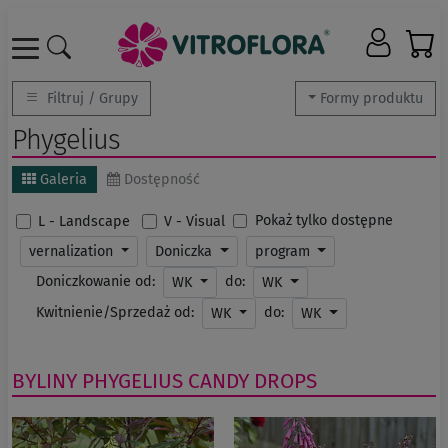
Filtruj / Grupy
Formy produktu
Phygelius
Galeria
Dostępność
Pokaż tylko dostępne
L - Landscape
V - Visual
vernalization
Doniczka
program
Doniczkowanie od:
do:
WK
WK
Kwitnienie/Sprzedaż od:
do:
WK
WK
BYLINY
PHYGELIUS
CANDY DROPS