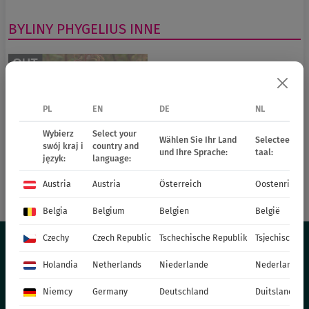
BYLINY
PHYGELIUS
INNE
PL
EN
DE
NL
Wybierz
Select your
Wählen Sie Ihr Land
Selecteer uw 
swój kraj i
country and
und Ihre Sprache:
taal:
język:
language:
Austria
Austria
Österreich
Oostenrijk
71431
African Queen
Belgia
Belgium
Belgien
België
Czechy
Czech Republic
Tschechische Republik
Tsjechische R
Holandia
Netherlands
Niederlande
Nederland
OFERTA
Niemcy
Germany
Deutschland
Duitsland