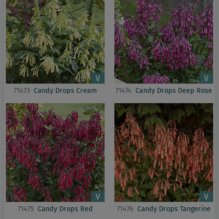
71473
Candy Drops Cream
71474
Candy Drops Deep Rose
71475
Candy Drops Red
71476
Candy Drops Tangerine