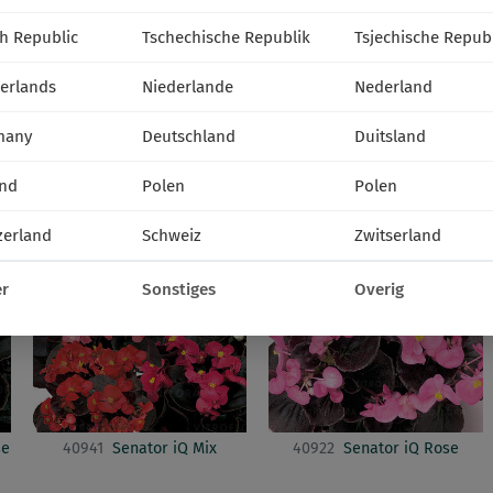
h Republic
Tschechische Republik
Tsjechische Repub
40949
Premium Plus Pink
40951
Premium Plus Red
erlands
Niederlande
Nederland
many
Deutschland
Duitsland
FLORENS
SENATOR
nd
Polen
Polen
zerland
Schweiz
Zwitserland
r
Sonstiges
Overig
se
40941
Senator iQ Mix
40922
Senator iQ Rose