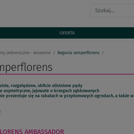
OFERTA
iny jednoroczne - wiosenne
Begonia semperflorens
mperflorens
iste, rozgałęzione, obficie ulistnione pędy
cie asymetryczne, jajowate o brzegach ząbkowanych
nie prezentuje się na rabatach w przydomowych ogrodach, a także w 
ć
FLORENS
AMBASSADOR