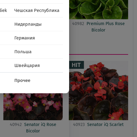
liek
Чешская Республика
40950
Premium Plus Rose
40982
Premium Plus Rose
Нидерланды
Bicolor
Германия
Польша
Швейцария
Прочее
40942
Senator iQ Rose
40923
Senator iQ Scarlet
Bicolor