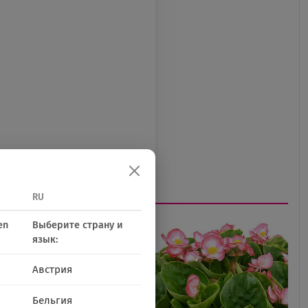
RU
en
Выберите страну и
язык:
Австрия
Бельгия