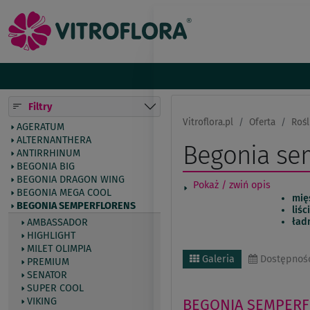
Filtry
Vitroflora.pl
Oferta
Rośl
AGERATUM
ALTERNANTHERA
Begonia se
ANTIRRHINUM
BEGONIA BIG
BEGONIA DRAGON WING
Pokaż / zwiń opis
BEGONIA MEGA COOL
mięs
BEGONIA SEMPERFLORENS
liś
ład
AMBASSADOR
HIGHLIGHT
MILET OLIMPIA
Galeria
Dostępnoś
PREMIUM
SENATOR
SUPER COOL
VIKING
BEGONIA SEMPER