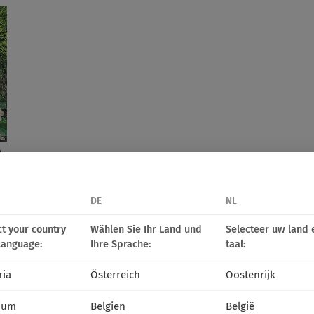
e
FLORENS
PREMIUM
DE
NL
ct your country
Wählen Sie Ihr Land und
Selecteer uw land 
language:
Ihre Sprache:
taal:
ria
Österreich
Oostenrijk
ium
Belgien
België