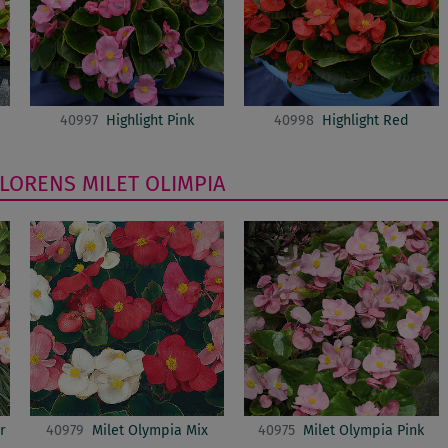
40997
Highlight Pink
40998
Highlight Red
FLORENS
MILET OLIMPIA
r
40979
Milet Olympia Mix
40975
Milet Olympia Pink