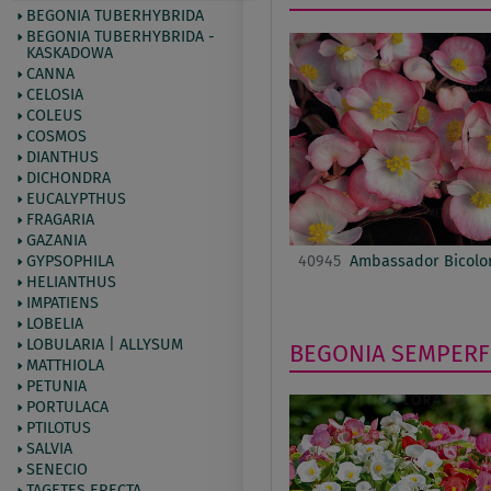
BEGONIA TUBERHYBRIDA
BEGONIA TUBERHYBRIDA -
KASKADOWA
CANNA
CELOSIA
COLEUS
COSMOS
DIANTHUS
DICHONDRA
EUCALYPTHUS
FRAGARIA
GAZANIA
GYPSOPHILA
40945
Ambassador Bicolo
HELIANTHUS
IMPATIENS
LOBELIA
LOBULARIA | ALLYSUM
BEGONIA SEMPER
MATTHIOLA
PETUNIA
PORTULACA
PTILOTUS
SALVIA
SENECIO
TAGETES ERECTA