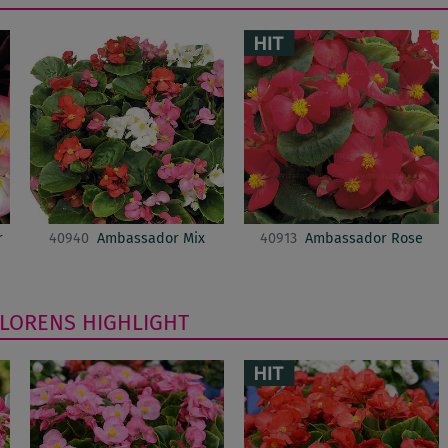
r
40940
Ambassador Mix
40913
Ambassador Rose
FLORENS
HIGHLIGHT