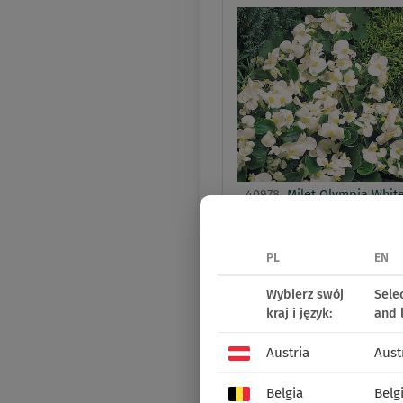
40978
Milet Olympia Whit
BEGONIA SEMPER
PL
EN
Wybierz swój
Sele
kraj i język:
and 
Austria
Aust
Belgia
Belg