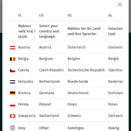
PL
EN
DE
NL
44818
Candy Tops White
44819
Candy Tops Yellow
Wybierz
Select your
Wählen Sie Ihr Land
Selecteer uw 
swój kraj i
country and
und Ihre Sprache:
taal:
język:
language:
Austria
Austria
Österreich
Oostenrijk
OFERTA
Belgia
Belgium
Belgien
België
Czechy
Czech Republic
Tschechische Republik
Tsjechische R
BYLINY
TRAWY
Holandia
Netherlands
Niederlande
Nederland
ROŚLINY RABATOWE - WIOSENNE
Niemcy
Germany
Deutschland
Duitsland
ROŚLINY JEDNOROCZNE - WIOSENNE
ROŚLINY DONICZKOWE
Polska
Poland
Polen
Polen
CHRYZANTEMY
Szwajcaria
Switzerland
Schweiz
Zwitserland
POINSECJE
Inny
Other
Sonstiges
Overig
ROŚLINY DWULETNIE