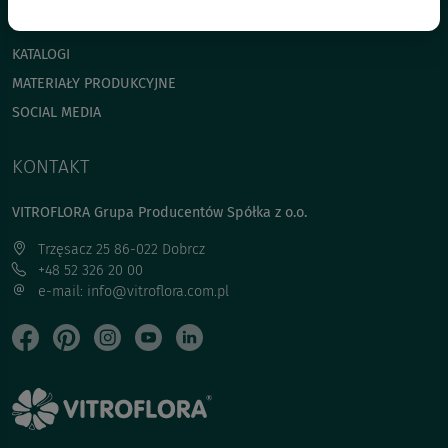
NAWOZY
KATALOGI
MATERIAŁY PRODUKCYJNE
SOCIAL MEDIA
KONTAKT
VITROFLORA Grupa Producentów Spółka z o.o.
Trzęsacz 25 86-022 Dobrcz
+48 52 326 20 00
e-mail: info@vitroflora.com.pl