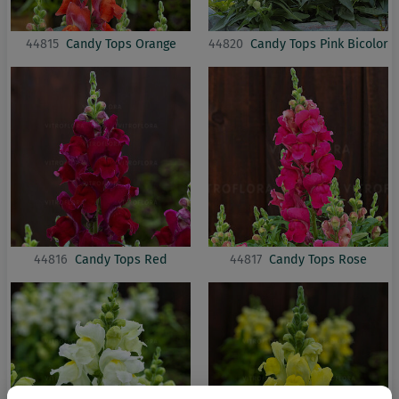
44815
Candy Tops Orange
44820
Candy Tops Pink Bicolor
44816
Candy Tops Red
44817
Candy Tops Rose