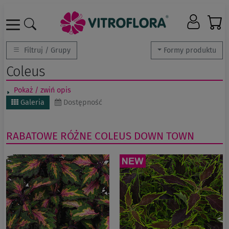
Filtruj / Grupy
Formy produktu
Coleus
Pokaż / zwiń opis
Galeria
Dostępność
RABATOWE RÓŻNE
COLEUS
DOWN TOWN