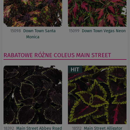
15098
Down Town Santa
15099
Down Town Vegas Neon
Monica
RABATOWE RÓŻNE
COLEUS
MAIN STREET
18392
Main Street Abbey Road
18512
Main Street Alligator