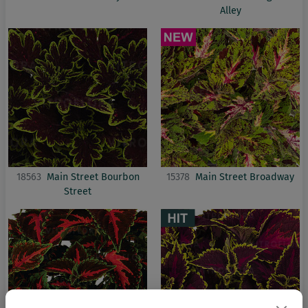
Alley
18563
Main Street Bourbon
15378
Main Street Broadway
Street