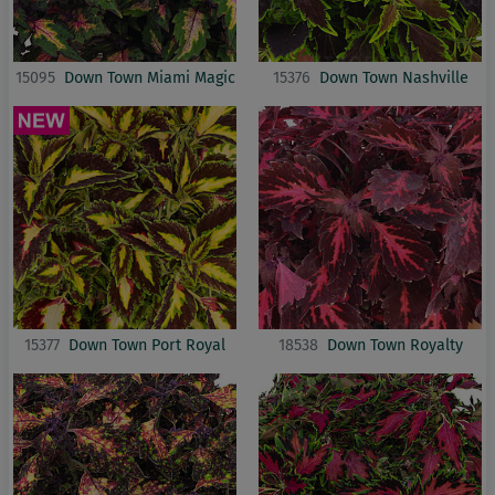
15095
Down Town Miami Magic
15376
Down Town Nashville
15377
Down Town Port Royal
18538
Down Town Royalty