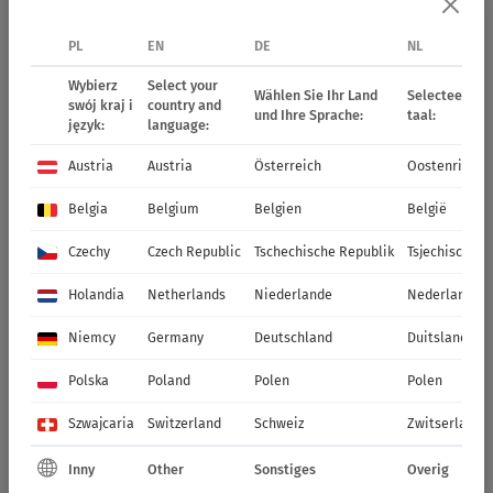
PL
EN
DE
NL
16471
Main Street Franklin
18537
Main Street Hollywood
Wybierz
Select your
Wählen Sie Ihr Land
Selecteer uw 
Street
Boulevard
swój kraj i
country and
und Ihre Sprache:
taal:
język:
language:
Austria
Austria
Österreich
Oostenrijk
Belgia
Belgium
Belgien
België
Czechy
Czech Republic
Tschechische Republik
Tsjechische R
Holandia
Netherlands
Niederlande
Nederland
Niemcy
Germany
Deutschland
Duitsland
18432
Main Street River Walk
18515
Main Street Ruby Road
Polska
Poland
Polen
Polen
Szwajcaria
Switzerland
Schweiz
Zwitserland
RABATOWE RÓŻNE
COLEUS
STAINED
GLASSWORKS
Inny
Other
Sonstiges
Overig