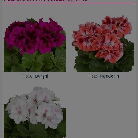
11508
Burghi
11513
Manderin