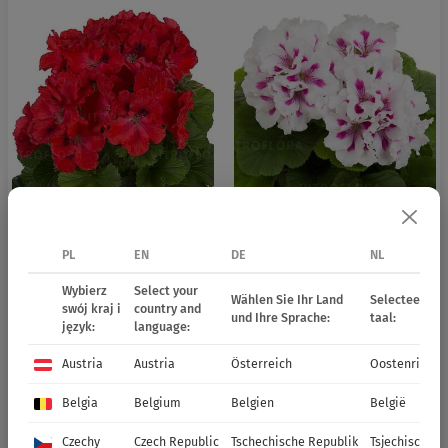
11585
Elegance Rosanna
11586
Elegance Royalty White
PL
EN
DE
NL
Wybierz
Select your
Wählen Sie Ihr Land
Selecteer uw 
swój kraj i
country and
und Ihre Sprache:
taal:
język:
language:
Austria
Austria
Österreich
Oostenrijk
Belgia
Belgium
Belgien
België
Czechy
Czech Republic
Tschechische Republik
Tsjechische R