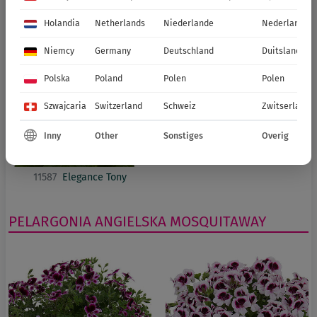
11618
Elegance Schoko
11616
Elegance Sunrise
Holandia
Netherlands
Niederlande
Nederland
Niemcy
Germany
Deutschland
Duitsland
Polska
Poland
Polen
Polen
Szwajcaria
Switzerland
Schweiz
Zwitserland
Inny
Other
Sonstiges
Overig
11587
Elegance Tony
PELARGONIA ANGIELSKA
MOSQUITAWAY