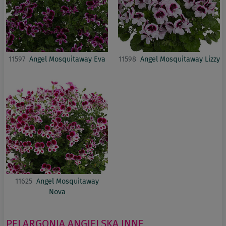
11597
Angel Mosquitaway Eva
11598
Angel Mosquitaway Lizzy
11625
Angel Mosquitaway
Nova
PELARGONIA ANGIELSKA
INNE