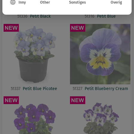
Inny
Other
Sonstiges
Overig
51336
Petit Black
51316
Petit Blue
51337
Petit Blue Picotee
51327
Petit Blueberry Cream