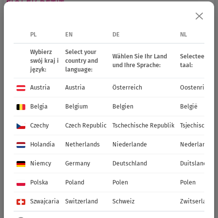
FIOŁEK
PETIT
PL
EN
DE
NL
Wybierz
Select your
Wählen Sie Ihr Land
Selecteer uw 
swój kraj i
country and
und Ihre Sprache:
taal:
język:
language:
Austria
Austria
Österreich
Oostenrijk
Belgia
Belgium
Belgien
België
Czechy
Czech Republic
Tschechische Republik
Tsjechische R
51335
Petit Banana Cream
51326
Petit Beaconsfield
Holandia
Netherlands
Niederlande
Nederland
Niemcy
Germany
Deutschland
Duitsland
Polska
Poland
Polen
Polen
Szwajcaria
Switzerland
Schweiz
Zwitserland