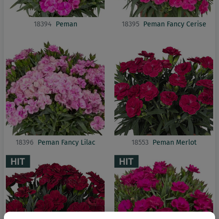
18394
Peman
18395
Peman Fancy Cerise
18396
Peman Fancy Lilac
18553
Peman Merlot