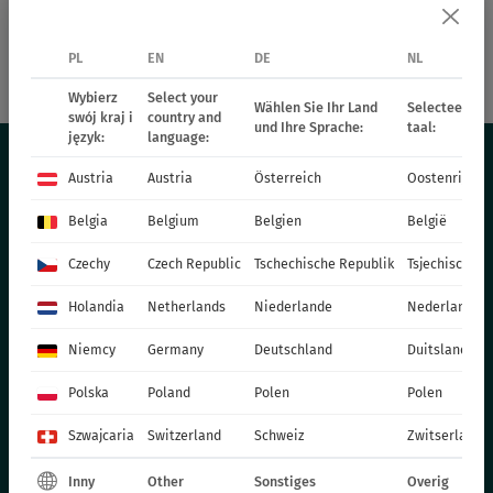
PL
EN
DE
NL
18562
Peman Red
18397
Peman Violet
Wybierz
Select your
Wählen Sie Ihr Land
Selecteer uw 
swój kraj i
country and
und Ihre Sprache:
taal:
język:
language:
Austria
Austria
Österreich
Oostenrijk
OFERTA
Belgia
Belgium
Belgien
België
Czechy
Czech Republic
Tschechische Republik
Tsjechische R
BYLINY
TRAWY
Holandia
Netherlands
Niederlande
Nederland
ROŚLINY RABATOWE - WIOSENNE
Niemcy
Germany
Deutschland
Duitsland
ROŚLINY JEDNOROCZNE - WIOSENNE
ROŚLINY DONICZKOWE
Polska
Poland
Polen
Polen
CHRYZANTEMY
Szwajcaria
Switzerland
Schweiz
Zwitserland
POINSECJE
Inny
Other
Sonstiges
Overig
ROŚLINY DWULETNIE