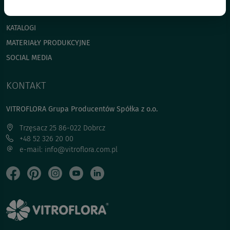
NAWOZY
KATALOGI
MATERIAŁY PRODUKCYJNE
SOCIAL MEDIA
KONTAKT
VITROFLORA Grupa Producentów Spółka z o.o.
Trzęsacz 25 86-022 Dobrcz
+48 52 326 20 00
e-mail: info@vitroflora.com.pl