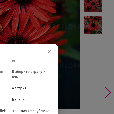
RU
en
Выберите страну и
язык:
Австрия
Бельгия
liek
Чешская Республика