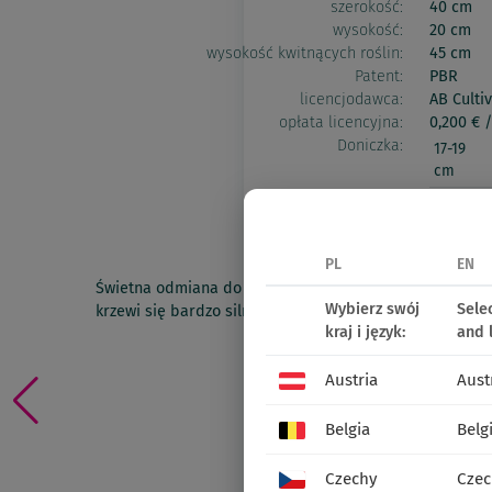
szerokość:
40 cm
wysokość:
20 cm
wysokość kwitnących roślin:
45 cm
Patent:
PBR
licencjodawca:
AB Culti
opłata licencyjna:
0,200 € /
Doniczka:
17-19
cm
21-23
cm
PL
EN
Świetna odmiana do sadzenia w grupach na pierwszym 
Wybierz swój
Sele
krzewi się bardzo silnie i wypuszcza bardzo bujne liści
kraj i język:
and 
podłoże na słonecznym stan
Oferta 2026
Austria
Aust
Znajdź punkt sprzedaży det
Belgia
Belg
udostępnij:
Czechy
Czec