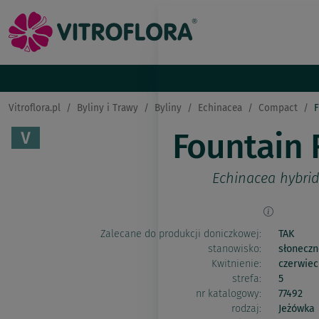
Vitroflora.pl
Byliny i Trawy
Byliny
Echinacea
Compact
F
Fountain 
Echinacea hybri
Zalecane do produkcji doniczkowej:
TAK
stanowisko:
słoneczn
Kwitnienie:
czerwiec
strefa:
5
nr katalogowy:
77492
rodzaj:
Jeżówka