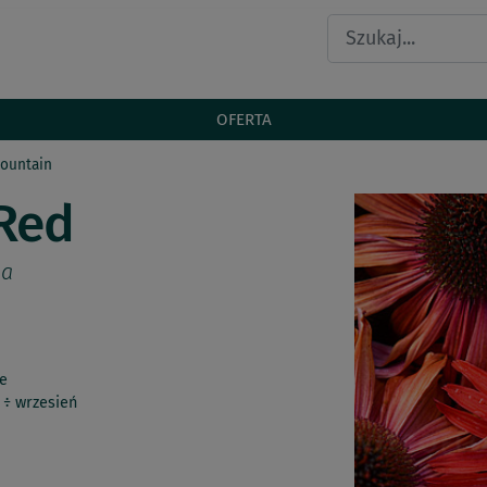
OFERTA
ountain
Red
da
e
 ÷ wrzesień