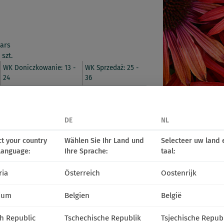
vars
 szt.
WK Doniczkowanie: 13 -
WK Sprzedaż: 25 -
24
36
DE
NL
planie. Roślina o zwartym pokroju
ct your country
Wählen Sie Ihr Land und
Selecteer uw land 
e. Preferuje świeże, przepuszczalne
language:
Ihre Sprache:
taal:
owisku.
ria
Österreich
Oostenrijk
alicznej
ium
Belgien
België
h Republic
Tschechische Republik
Tsjechische Repub