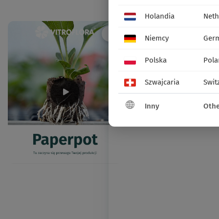
Social media
Holandia
Neth
Niemcy
Ger
Polska
Pola
Szwajcaria
Swit
Inny
Othe