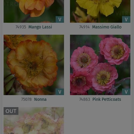
74935
Mango Lassi
74914
Massimo Giallo
75078
Nonna
74863
Pink Petticoats