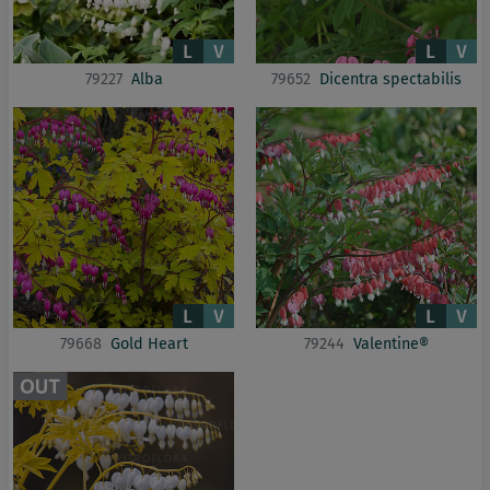
79227
Alba
79652
Dicentra spectabilis
79668
Gold Heart
79244
Valentine®