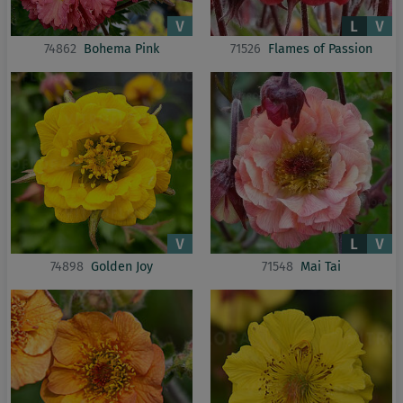
74862
Bohema Pink
71526
Flames of Passion
74898
Golden Joy
71548
Mai Tai