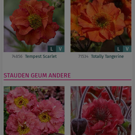
74856
Tempest Scarlet
71534
Totally Tangerine
STAUDEN
GEUM
ANDERE