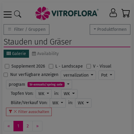
Filter / Gruppen
Produktformen
Stauden und Gräser
Galerie
Availability
Supplement 2026
L - Landscape
V - Visual
Nur verfügbare anzeigen
vernalization
Pot
program
bi-annuals/spring sale
Topfen Von:
in:
WK
WK
Blüte/Verkauf Von:
in:
WK
WK
Filter ausschalten
«
1
2
»