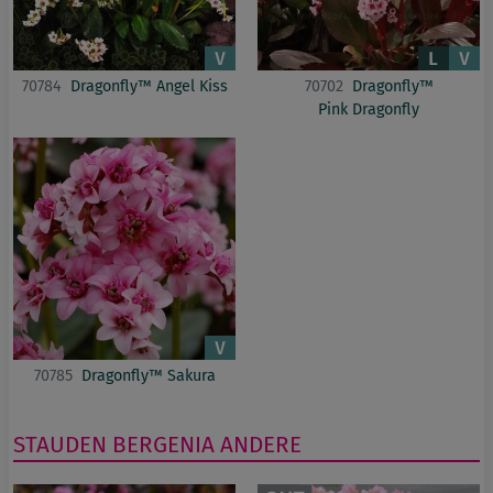
70784
Dragonfly™ Angel Kiss
70702
Dragonfly™
Pink Dragonfly
70785
Dragonfly™ Sakura
STAUDEN
BERGENIA
ANDERE