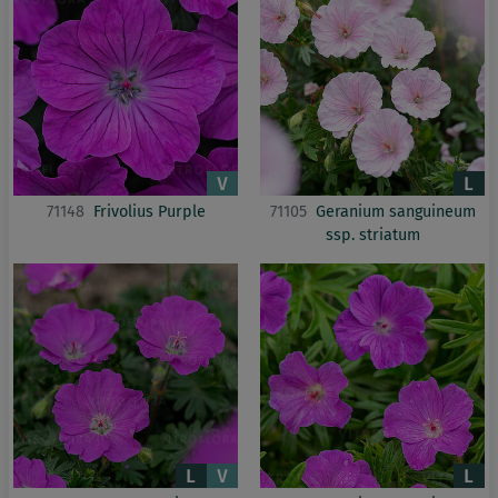
71148
Frivolius Purple
71105
Geranium sanguineum
ssp. striatum