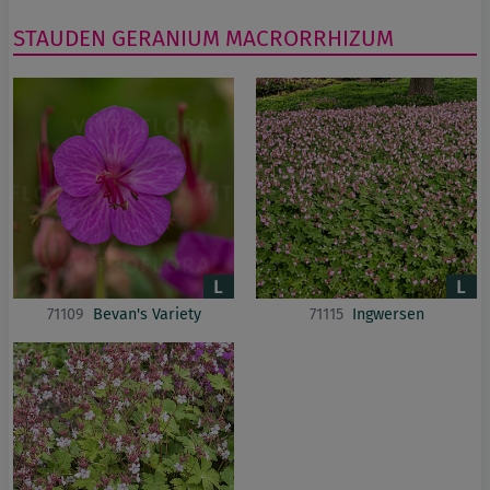
STAUDEN
GERANIUM
MACRORRHIZUM
71109
Bevan's Variety
71115
Ingwersen