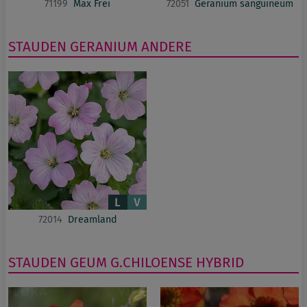
71199
Max Frei
72051
Geranium sanguineum
STAUDEN
GERANIUM
ANDERE
72014
Dreamland
STAUDEN
GEUM
G.CHILOENSE HYBRID