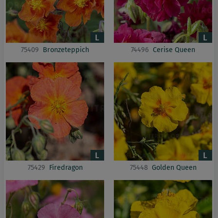
75409
Bronzeteppich
74496
Cerise Queen
75429
Firedragon
75448
Golden Queen