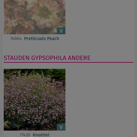
74864
Pretticoats Peach
STAUDEN
GYPSOPHILA
ANDERE
77430
Knuddel