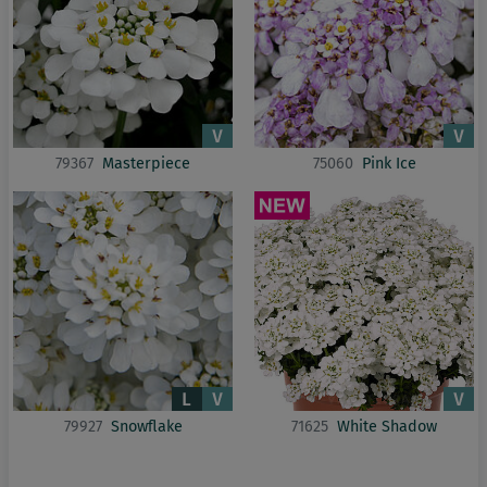
79367
Masterpiece
75060
Pink Ice
79927
Snowflake
71625
White Shadow