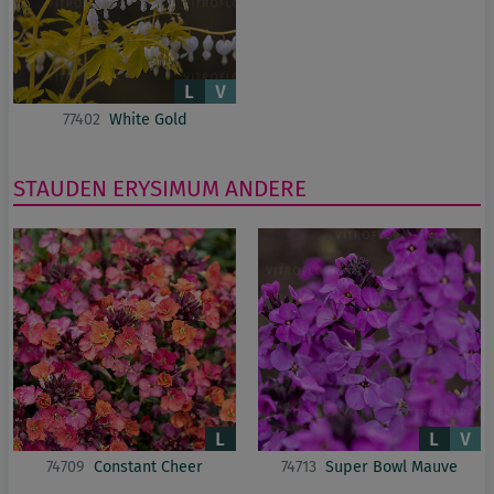
77402
White Gold
STAUDEN
ERYSIMUM
ANDERE
74709
Constant Cheer
74713
Super Bowl Mauve