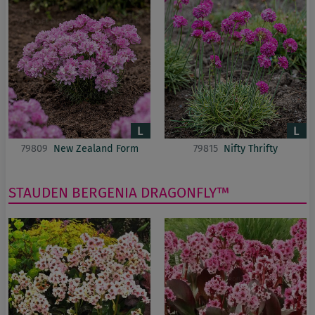
79809
New Zealand Form
79815
Nifty Thrifty
STAUDEN
BERGENIA
DRAGONFLY™