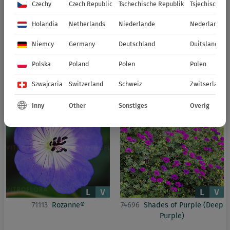
Czechy
Czech Republic
Tschechische Republik
Tsjechische R
Holandia
Netherlands
Niederlande
Nederland
Niemcy
Germany
Deutschland
Duitsland
Polska
Poland
Polen
Polen
72083
Kelly Anne
71140
Pink Penny
Szwajcaria
Switzerland
Schweiz
Zwitserland
Inny
Other
Sonstiges
Overig
71113
Rozanne®
74696
Shades of Purple (Deep
Purple)