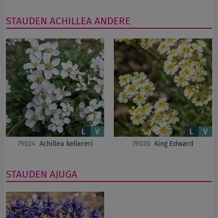
STAUDEN
ACHILLEA
ANDERE
79024
Achillea kellereri
79020
King Edward
STAUDEN
AJUGA