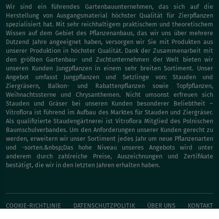
Wir sind ein führendes Gartenbauunternehmen, das sich auf die
Herstellung von Ausgangsmaterial höchster Qualität für Zierpflanzen
spezialisiert hat. Mit sehr reichhaltigem praktischem und theoretischem
Wissen auf dem Gebiet des Pflanzenanbaus, das wir uns über mehrere
Dutzend Jahre angeeignet haben, versorgen wir Sie mit Produkten aus
unserer Produktion in höchster Qualität. Dank der Zusammenarbeit mit
den größten Gartenbau- und Zuchtunternehmen der Welt bieten wir
unseren Kunden Jungpflanzen in einem sehr breiten Sortiment. Unser
Angebot umfasst Jungpflanzen und Setzlinge von: Stauden und
Ziergräsern, Balkon- und Rabattenpflanzen sowie Topfpflanzen,
Weihnachtssterne und Chrysanthemen. Nicht umsonst erfreuen sich
Stauden und Gräser bei unseren Kunden besonderer Beliebtheit –
Vitroflora ist führend im Aufbau des Marktes für Stauden und Ziergräser.
Als qualifizierte Staudengärtnerei ist Vitroflora Mitglied des Polnischen
Baumschulverbandes. Um den Anforderungen unserer Kunden gerecht zu
werden, erweitern wir unser Sortiment jedes Jahr um neue Pflanzenarten
und -sorten.&nbsp;Das hohe Niveau unseres Angebots wird unter
anderem durch zahlreiche Preise, Auszeichnungen und Zertifikate
bestätigt, die wir in den letzten Jahren erhalten haben.
COOKIE-RICHTLINIE
DATENSCHUTZPOLITIK
ÜBER UNS
KONTAKT
SOFORT-KAUFEN