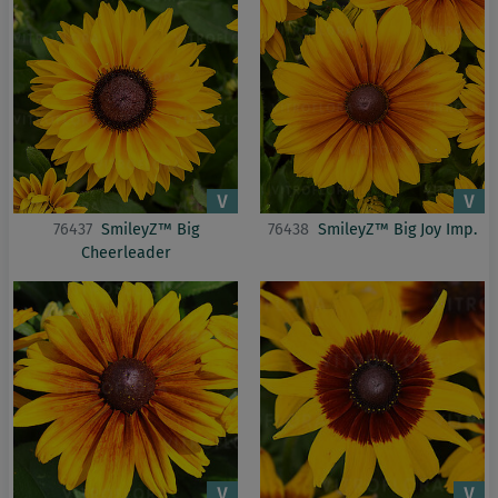
76437
SmileyZ™ Big
76438
SmileyZ™ Big Joy Imp.
Cheerleader