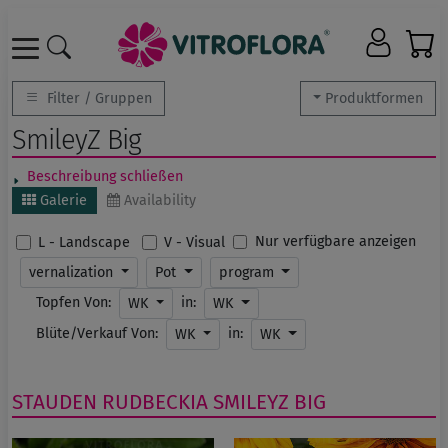
Filter / Gruppen
Produktformen
SmileyZ Big
Beschreibung schließen
Galerie
Availability
Nur verfügbare anzeigen
L - Landscape
V - Visual
vernalization
Pot
program
Topfen Von:
in:
WK
WK
Blüte/Verkauf Von:
in:
WK
WK
STAUDEN
RUDBECKIA
SMILEYZ BIG