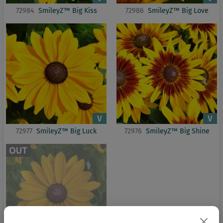
72984
SmileyZ™ Big Kiss
72986
SmileyZ™ Big Love
72977
SmileyZ™ Big Luck
72976
SmileyZ™ Big Shine