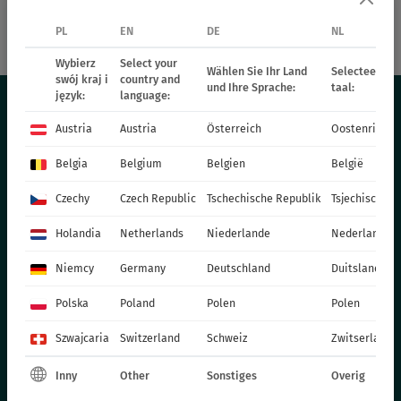
PL
EN
DE
NL
72942
SmileyZ™ Big Sun
Wybierz
Select your
Wählen Sie Ihr Land
Selecteer uw 
swój kraj i
country and
und Ihre Sprache:
taal:
język:
language:
Austria
Austria
Österreich
Oostenrijk
DAS ANGEBOT
Belgia
Belgium
Belgien
België
STAUDEN
Czechy
Czech Republic
Tschechische Republik
Tsjechische R
GRÄSER
Holandia
Netherlands
Niederlande
Nederland
BEETPFLANZEN - FRÜHLING
EINJÄHRIGE PFLANZEN - FRÜHLING
Niemcy
Germany
Deutschland
Duitsland
TOPFPFLANZEN
Polska
Poland
Polen
Polen
CHRYSANTHEMEN
Szwajcaria
Switzerland
Schweiz
Zwitserland
WEIHNACHTSSTERN
ZWEIJÄHRIGE PFLANZEN
Inny
Other
Sonstiges
Overig
DÜNGER