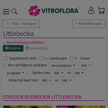
Filter / Gruppen
Produktformen
Littlebeckia
Beschreibung schließen
Galerie
Availability
Supplement 2026
L - Landscape
V - Visual
Nur verfügbare anzeigen
vernalization
Pot
Topfen Von:
in:
program
WK
WK
Blüte/Verkauf Von:
in:
WK
WK
STAUDEN
RUDBECKIA
LITTLEBECKIA