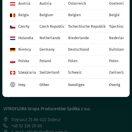
BEETPFLANZEN - FRÜHLING
Austria
Austria
Österreich
Oostenrijk
EINJÄHRIGE PFLANZEN - FRÜHLING
Belgia
Belgium
Belgien
België
TOPFPFLANZEN
Czechy
Czech Republic
Tschechische Republik
Tsjechische R
CHRYSANTHEMEN
WEIHNACHTSSTERN
Holandia
Netherlands
Niederlande
Nederland
ZWEIJÄHRIGE PFLANZEN
Niemcy
Germany
Deutschland
Duitsland
DÜNGER
Polska
Poland
Polen
Polen
KATALOG OGRODNIKA
PRODUKTIONSMATERIALIEN
Szwajcaria
Switzerland
Schweiz
Zwitserland
SOCIAL MEDIA
Inny
Other
Sonstiges
Overig
KONTAKT
VITROFLORA Grupa Producentów Spółka z o.o.
Trzęsacz 25 86-022 Dobrcz
+48 52 326 20 00