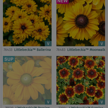
76433
Littlebeckia™ Ballerina
76483
Littlebeckia™ Moonwalk