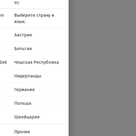
RU
en
Выберите страну и
язык:
Австрия
Бельгия
liek
Чешская Республика
Нидерланды
Германия
Польша
Швейцария
Прочее