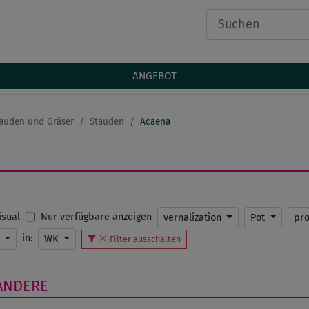
ANGEBOT
auden und Gräser
Stauden
Acaena
Nur verfügbare anzeigen
Visual
vernalization
Pot
pr
in:
K
WK
Filter ausschalten
ANDERE