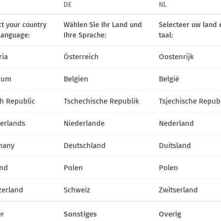
DE
NL
ct your country
Wählen Sie Ihr Land und
Selecteer uw land 
language:
Ihre Sprache:
taal:
ria
Österreich
Oostenrijk
ium
Belgien
België
h Republic
Tschechische Republik
Tsjechische Repub
erlands
Niederlande
Nederland
many
Deutschland
Duitsland
nd
Polen
Polen
zerland
Schweiz
Zwitserland
r
Sonstiges
Overig