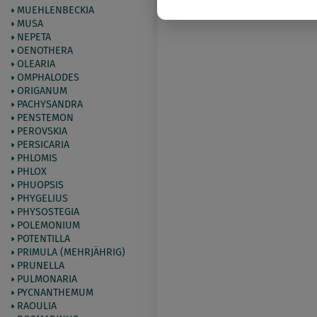
MUEHLENBECKIA
MUSA
NEPETA
OENOTHERA
OLEARIA
OMPHALODES
ORIGANUM
PACHYSANDRA
PENSTEMON
PEROVSKIA
PERSICARIA
PHLOMIS
PHLOX
PHUOPSIS
PHYGELIUS
PHYSOSTEGIA
POLEMONIUM
POTENTILLA
PRIMULA (MEHRJÄHRIG)
PRUNELLA
PULMONARIA
PYCNANTHEMUM
RAOULIA