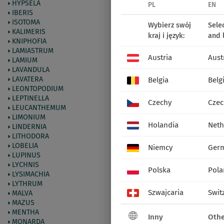
HYPSELA
PL
EN
IBERIS
ISOTOMA
Wybierz swój
Sele
KALIMERIS
kraj i język:
and 
KNIPHOFIA
LAMIASTRUM
Austria
Aust
LAMIUM
LAVANDULA
LAVATERA
Belgia
Belg
LEONTOPODIUM
LEPTINELLA
Czechy
Czec
LEUCANTHEMUM
LIMONIUM
Holandia
Neth
LINDERNIA
LITHODORA
LOBELIA
Niemcy
Ger
LUPINUS
LYCHNIS
Polska
Pola
LYSIMACHIA
LYTHRUM
Szwajcaria
Swit
MALVA
MAZUS
MENTHA
Inny
Othe
MONARDA