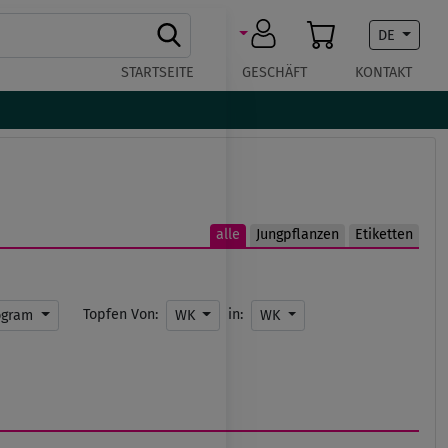
DE
STARTSEITE
GESCHÄFT
KONTAKT
alle
Jungpflanzen
Etiketten
Topfen Von:
in:
ogram
WK
WK