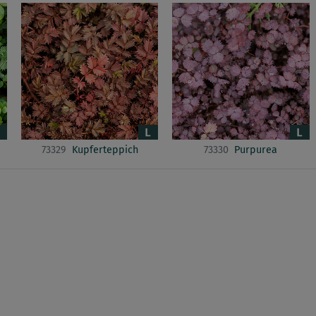
73329
Kupferteppich
73330
Purpurea