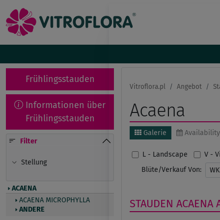
Frühlingsstauden
Vitroflora.pl
Angebot
St
Informationen über
Acaena
Frühlingsstauden
Galerie
Availability
Filter
L - Landscape
V - 
Stellung
Blüte/Verkauf Von:
W
ACAENA
ACAENA MICROPHYLLA
STAUDEN
ACAENA
ANDERE