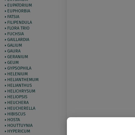
EUPATORIUM
EUPHORBIA
FATSIA
FILIPENDULA
FLORA TRIO
FUCHSIA
GAILLARDIA
GALIUM
GAURA
GERANIUM
GEUM
GYPSOPHILA
HELENIUM
HELIANTHEMUM
HELIANTHUS
HELICHRYSUM
HELIOPSIS
HEUCHERA
HEUCHERELLA
HIBISCUS
HOSTA
HOUTTUYNIA
HYPERICUM