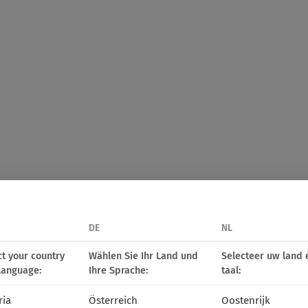
DE
NL
ct your country
Wählen Sie Ihr Land und
Selecteer uw land 
language:
Ihre Sprache:
taal:
ria
Österreich
Oostenrijk