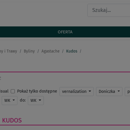
OFERTA
ny i Trawy
Byliny
Agastache
Kudos
ć
Pokaż tylko dostępne
Visual
vernalization
Doniczka
p
do:
WK
WK
E
KUDOS