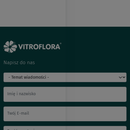
Napisz do nas
Imię i nazwisko
Twój E-mail