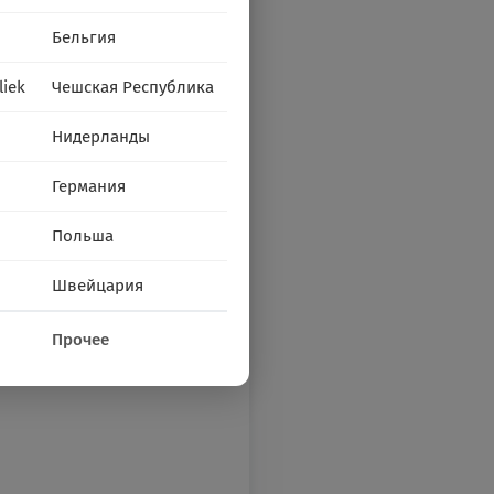
Бельгия
liek
Чешская Республика
Нидерланды
Германия
Польша
Швейцария
Прочее