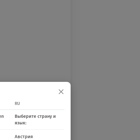
RU
en
Выберите страну и
язык:
Австрия