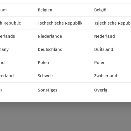
ium
Belgien
België
h Republic
Tschechische Republik
Tsjechische Repub
erlands
Niederlande
Nederland
many
Deutschland
Duitsland
nd
Polen
Polen
zerland
Schweiz
Zwitserland
r
Sonstiges
Overig