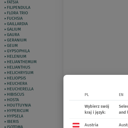
FATSIA
FILIPENDULA
FLORA TRIO
FUCHSIA
GAILLARDIA
GALIUM
GAURA
GERANIUM
GEUM
GYPSOPHILA
HELENIUM
HELIANTHEMUM
HELIANTHUS
HELICHRYSUM
HELIOPSIS
HEUCHERA
HEUCHERELLA
HIBISCUS
PL
EN
HOSTA
HOUTTUYNIA
Wybierz swój
Sele
HYPERICUM
kraj i język:
and 
HYPSELA
IBERIS
Austria
Aust
ISOTOMA