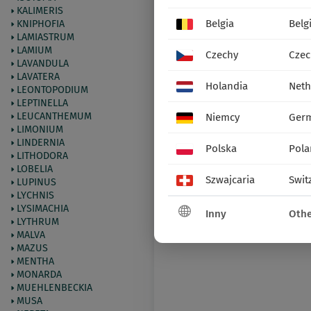
KALIMERIS
Belgia
Belg
KNIPHOFIA
LAMIASTRUM
LAMIUM
Czechy
Czec
LAVANDULA
LAVATERA
Holandia
Neth
LEONTOPODIUM
LEPTINELLA
LEUCANTHEMUM
Niemcy
Ger
LIMONIUM
LINDERNIA
Polska
Pola
LITHODORA
LOBELIA
Szwajcaria
Swit
LUPINUS
LYCHNIS
LYSIMACHIA
Inny
Othe
LYTHRUM
MALVA
MAZUS
MENTHA
MONARDA
MUEHLENBECKIA
MUSA