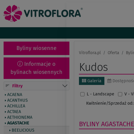
Byliny wiosenne
Vitroflora.pl
Oferta
Byli
Informacje o
Kudos
bylinach wiosennych
Galeria
Dostępnoś
Filtry
L - Landscape
V - 
ACAENA
ACANTHUS
Kwitnienie/Sprzedaż od:
ACHILLEA
ACTAEA
AETHIONEMA
BYLINY
AGASTACH
AGASTACHE
BEELICIOUS