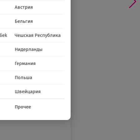
Австрия
Бельгия
liek
Чешская Республика
Нидерланды
Германия
Польша
Швейцария
Прочее