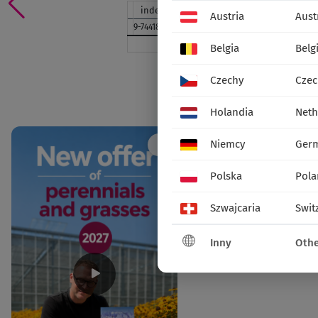
indeks
nazwa
standard
paleta
opak.
Austria
Aust
9-74418-01
etykiety
42 szt.
/s
Belgia
Belg
udostępnij:
Czechy
Czec
Social media
Holandia
Neth
Niemcy
Ger
Polska
Pola
Szwajcaria
Swit
Inny
Othe