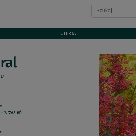
OFERTA
ral
da
e
 ÷ wrzesień
c