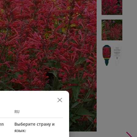
RU
en
Выберите страну и
язык: