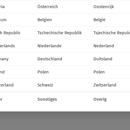
Rok
ria
Österreich
Oostenrijk
zt.
2026
35
36
37
VF
miesiąc:
IX
ium
Belgien
België
h Republic
Tschechische Republik
Tsjechische Repub
erlands
Niederlande
Nederland
many
Deutschland
Duitsland
nd
Polen
Polen
zerland
Schweiz
Zwitserland
r
Sonstiges
Overig