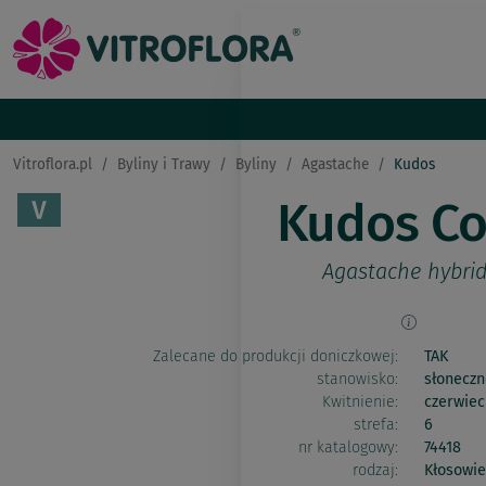
Vitroflora.pl
Byliny i Trawy
Byliny
Agastache
Kudos
Kudos Co
Agastache hybri
Zalecane do produkcji doniczkowej:
TAK
stanowisko:
słoneczn
Kwitnienie:
czerwiec
strefa:
6
nr katalogowy:
74418
rodzaj:
Kłosowie