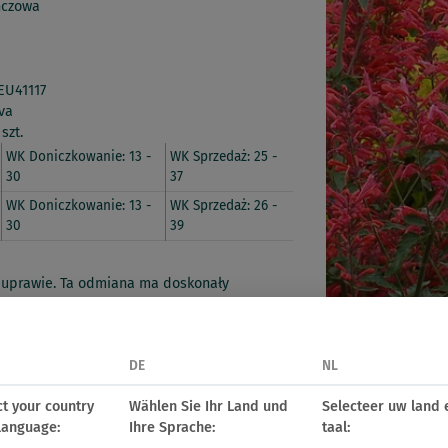
czowa
EU41117
va
szt.
WK Doniczkowanie: 13 -
WK Sprzedaż: 25 -
30
37
WK Doniczkowanie: 13 -
WK Sprzedaż: 26 -
30
39
w uprawie. Ta odmiana ma doskonały
ie zmienia sięw trakcie kwitnienia.
ący w kompozycjach mieszanychoraz
m,miętowym zapachem.
DE
NL
ct your country
Wählen Sie Ihr Land und
Selecteer uw land 
alicznej
language:
Ihre Sprache:
taal: