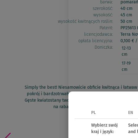
barwa:
pomarań
szerokość:
40 cm
wysokość:
45 cm
wysokość kwitnących roślin:
50 cm
Patent:
PP25613 
licencjodawca:
Terra No
opłata licencyjna:
0,100 € / 
Doniczka:
12-13
cm
17-19
cm
Simply the best! Niesamowicie obficie kwitnąca i łatwa
pokrój i bardzotrwały, intensywny kolor kwiatów, który n
Gęste kwiatostany tworzą koralowypióropusz zachwycaj
na rabacie. Wszystko to otoczone słodki
PL
EN
Oferta 2026
Wybierz swój
Sele
Znajdź punkt sprzedaży det
kraj i język:
and 