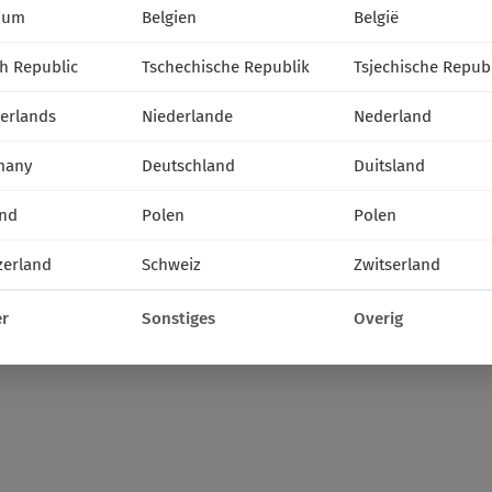
ium
Belgien
België
h Republic
Tschechische Republik
Tsjechische Repub
erlands
Niederlande
Nederland
many
Deutschland
Duitsland
nd
Polen
Polen
zerland
Schweiz
Zwitserland
r
Sonstiges
Overig