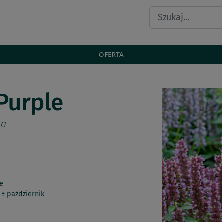
OFERTA
Purple
da
e
 ÷ październik