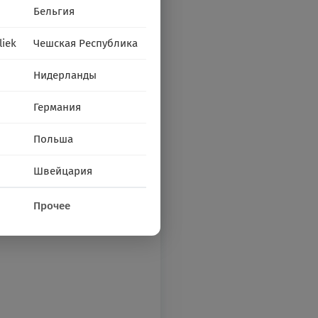
Бельгия
liek
Чешская Республика
Нидерланды
Германия
Польша
Швейцария
Прочее