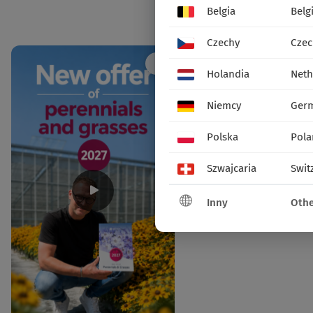
Belgia
Belg
Social media
Czechy
Czec
Holandia
Neth
Niemcy
Ger
Polska
Pola
Szwajcaria
Swit
Inny
Othe