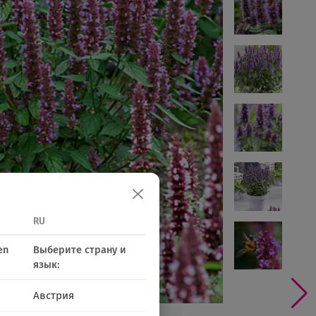
RU
en
Выберите страну и
язык:
Австрия