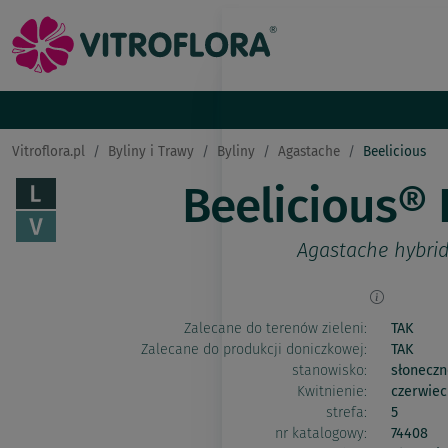
Vitroflora.pl
Byliny i Trawy
Byliny
Agastache
Beelicious
Beelicious® 
Agastache hybri
Zalecane do terenów zieleni:
TAK
Zalecane do produkcji doniczkowej:
TAK
stanowisko:
słoneczn
Kwitnienie:
czerwiec
strefa:
5
nr katalogowy:
74408