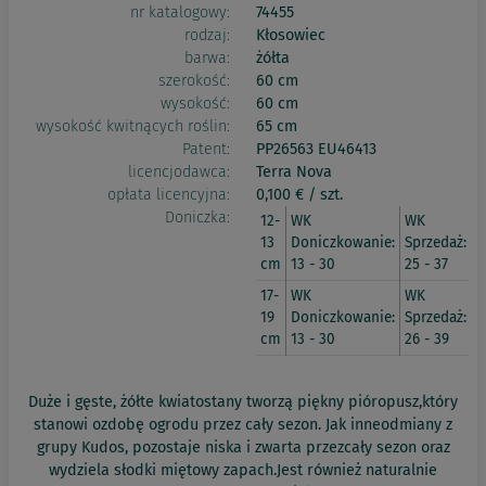
nr katalogowy:
74455
rodzaj:
Kłosowiec
barwa:
żółta
szerokość:
60 cm
wysokość:
60 cm
wysokość kwitnących roślin:
65 cm
Patent:
PP26563 EU46413
licencjodawca:
Terra Nova
opłata licencyjna:
0,100 € / szt.
Doniczka:
12-
WK
WK
13
Doniczkowanie:
Sprzedaż:
cm
13 - 30
25 - 37
17-
WK
WK
19
Doniczkowanie:
Sprzedaż:
cm
13 - 30
26 - 39
Duże i gęste, żółte kwiatostany tworzą piękny pióropusz,który
stanowi ozdobę ogrodu przez cały sezon. Jak inneodmiany z
grupy Kudos, pozostaje niska i zwarta przezcały sezon oraz
wydziela słodki miętowy zapach.Jest również naturalnie