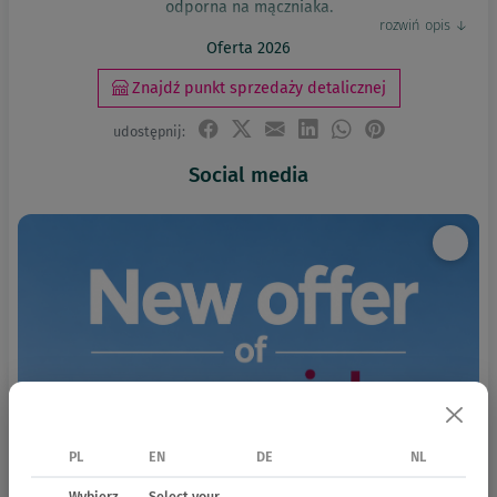
odporna na mączniaka.
Oferta 2026
Znajdź punkt sprzedaży detalicznej
udostępnij:
Social media
PL
EN
DE
NL
Wybierz
Select your