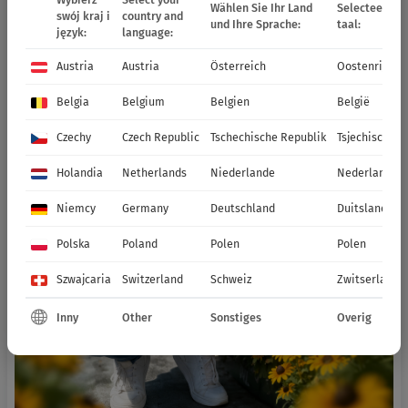
Wählen Sie Ihr Land
Selecteer uw 
swój kraj i
country and
und Ihre Sprache:
taal:
język:
language:
Austria
Austria
Österreich
Oostenrijk
Belgia
Belgium
Belgien
België
Czechy
Czech Republic
Tschechische Republik
Tsjechische R
Holandia
Netherlands
Niederlande
Nederland
Niemcy
Germany
Deutschland
Duitsland
Polska
Poland
Polen
Polen
Szwajcaria
Switzerland
Schweiz
Zwitserland
Inny
Other
Sonstiges
Overig