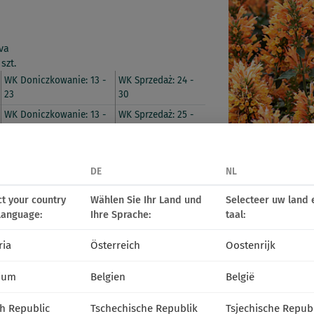
va
szt.
WK Doniczkowanie: 13 -
WK Sprzedaż: 24 -
23
30
WK Doniczkowanie: 13 -
WK Sprzedaż: 25 -
23
31
DE
NL
alicznej
ct your country
Wählen Sie Ihr Land und
Selecteer uw land 
language:
Ihre Sprache:
taal:
ria
Österreich
Oostenrijk
ium
Belgien
België
h Republic
Tschechische Republik
Tsjechische Repub