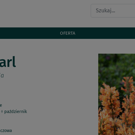
OFERTA
arl
da
e
 ÷ październik
czowa