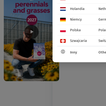
Holandia
Neth
Niemcy
Ger
Polska
Pola
Szwajcaria
Swit
Inny
Othe