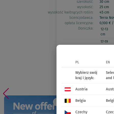
szerokość:
30 cm
wysokość:
25 cm
wysokość kwitnących roślin:
45 cm
licencjodawca:
Terra No
opłata licencyjna:
0,100 € / 
Doniczka:
12-13
cm
17-19
cm
Suplement 2026
PL
EN
Znajdź punkt sprzedaży det
Wybierz swój
Sele
udostępnij:
kraj i język:
and 
Social media
Austria
Aust
Belgia
Belg
Czechy
Czec