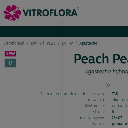
Vitroflora.pl
Byliny i Trawy
Byliny
Agastache
Peach Pe
Agastache hybri
Zalecane do produkcji doniczkowej:
TAK
stanowisko:
słoneczn
Kwitnienie:
czerwiec
strefa:
6
nr katalogowy:
78407
barwa:
pomarań