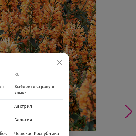
RU
en
Выберите страну и
язык:
Австрия
Бельгия
liek
Чешская Республика