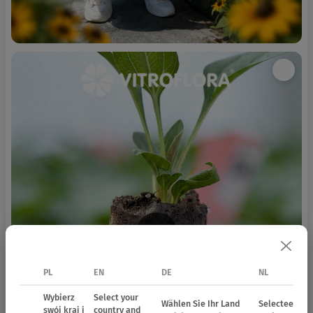
PL
EN
DE
NL
Wybierz
Select your
Wählen Sie Ihr Land
Selecteer uw 
swój kraj i
country and