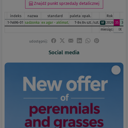
Znajdź punkt sprzedaży detalicznej
indeks
nazwa
standard
paleta
opak.
Rok
1-74696-01
sadzonka
ex agar - aklimat.
T-84
84 szt.
/szt.
2026
35
36
VF
miesiąc:
IX
udostępnij:
Social media