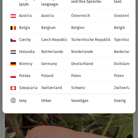
und Ihre Sprache:
taal:
język:
language:
Austria
Austria
Österreich
Oostenrijk
Belgia
Belgium
Belgien
België
Czechy
Czech Republic
Tschechische Republik
Tsjechische R
Holandia
Netherlands
Niederlande
Nederland
Niemcy
Germany
Deutschland
Duitsland
Polska
Poland
Polen
Polen
Szwajcaria
Switzerland
Schweiz
Zwitserland
Inny
Other
Sonstiges
Overig