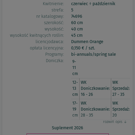
Kwitnienie:
czerwiec ÷ październik
strefa:
5
nr katalogowy:
74696
szerokość:
60 cm
wysokość:
40 cm
wysokość kwitnących roślin:
45 cm
licencjodawca:
Dummen Orange
opłata licencyjna:
0,150 € / szt.
Programy:
bi-annuals/spring sale
Doniczka:
9-
11
cm
12-
WK
WK
13
Doniczkowanie:
Sprzedaż:
cm
16 - 26
27 - 35
17-
WK
WK
19
Doniczkowanie:
Sprzedaż:
cm
28 - 35
20
Suplement 2026