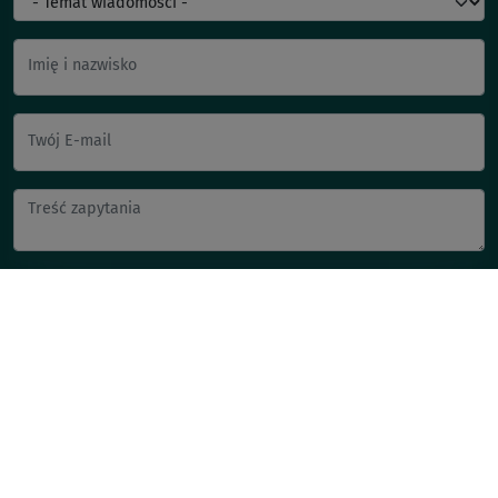
Imię i nazwisko
Twój E-mail
Wyślij
POLITYKA W SPRAWIE COOKIES
POLITYKA PRYWATNOŚCI
O NAS
KONTAKT
KUP TERAZ!
Zgłoś błąd na stronie
© Vitroflora 2026, developed by